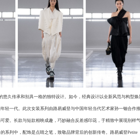
的悠久传承和别具一格的独特设计。如今，经典设计以全新风范与构型焕
国年轻
一代。
此次
女装
系列
由路易威登
与
中国年轻当代艺术
家孙一钿合作
动可爱
。
长款与短款相映成趣，巧妙
融合反差感
印花，于精致中展现别样
奏的系列中
，配饰是点睛之笔，
致敬品牌背后的
创新传奇。路易威登
Petite