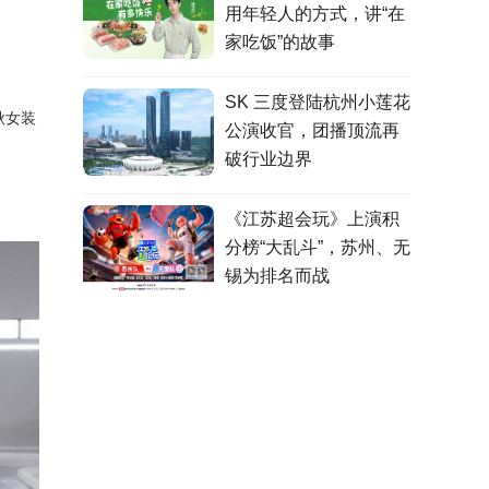
用年轻人的方式，讲“在
家吃饭”的故事
SK 三度登陆杭州小莲花
秋
女装
公演收官，团播顶流再
破行业边界
《江苏超会玩》上演积
分榜“大乱斗”，苏州、无
锡为排名而战