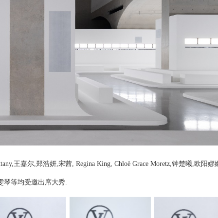
ttany,
王嘉尔
,
郑浩妍
,
宋茜
, Regina King, Chloë Grace Moretz,
钟楚曦
,
欧阳娜
雯琴等均受邀出席大秀
.