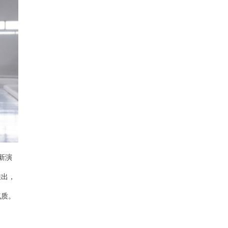
新演
推出，
气质
。