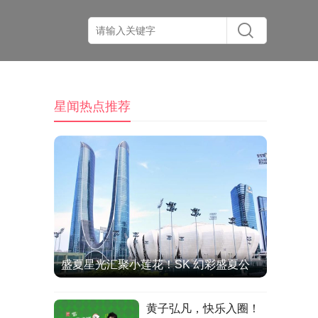
星闻热点推荐
盛夏星光汇聚小莲花！SK 幻彩盛夏公
演圆满收官，双向奔赴治愈全场
黄子弘凡，快乐入圈！