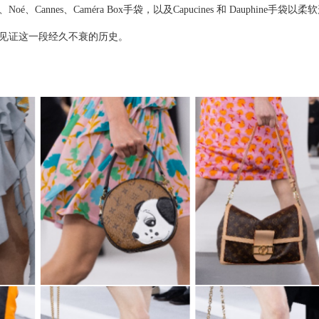
、
Noé
、
Cannes
、
Caméra Box
手袋，以及
Capucines
和
Dauphine
手袋以柔软
见证这一段
经久不衰的历史。