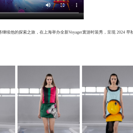
将继续他
的
探索之旅
，在上海举办全新
Voyager
寰游
时装秀，呈现
2024
早