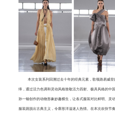
本次女装系列回溯过去十年的经典元素，歌颂路易威登
绎，通过活力色调和灵动风格
致敬活力四射、极具风格的
中
孙一钿创作的动物形象
妙趣横生
，
让
各式服装
对比
鲜明
、灵
服装跳脱出
古典主义，令廓形洋溢迷人热情。
在本次欢快节