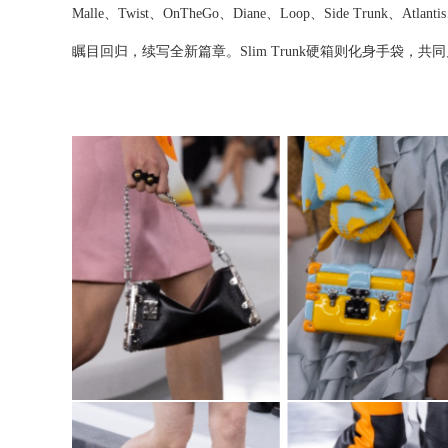
Malle
、
Twist
、
OnTheGo
、
Diane
、
Loop
、
Side Trunk
、
Atlantis
瞩目回归，续写全新篇章。
Slim Trunk
硬箱
则化身手
袋，
共同