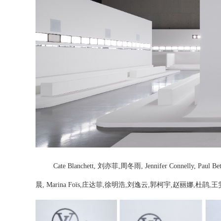
Cate Blanchett,
刘亦菲
,
周冬雨
, Jennifer Connelly, Paul Be
晨
,
Marina Foïs,
庄达菲
,
徐明浩
,
刘逸云
,
郭柯宇
,
赵丽娜
,
杜鹃
,
王