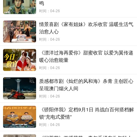
鸣
后，当代西藏青年建设家乡的热忱也将观众的好奇心“拉
时间：04-26
满”，让人十分期待在完整的剧集中，这群生活在“日光之
情景喜剧《家有姐妹》欢乐收官 温暖生活气
城”拉萨的西藏年轻一代，将会演绎出怎样幽默诙谐、活
治愈人心
时间：04-26
力四射的精彩故事。
《漂洋过海再爱你》甜蜜收官 以爱为翼传递
暖心治愈能量
时间：04-26
质感都市剧《灿烂的风和海》杀青 主创匠心
呈现澳门烟火人间
时间：04-26
《骄阳伴我》定档9月1日 肖战白百何搭档解
锁“充电式爱情”
时间：04-26