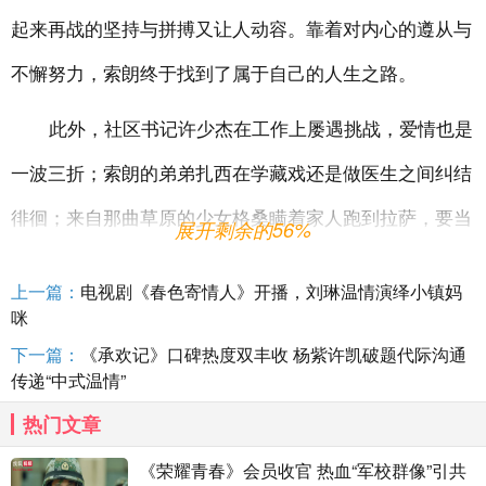
起来再战的坚持与拼搏又让人动容。靠着对内心的遵从与
不懈努力，索朗终于找到了属于自己的人生之路。
此外，社区书记许少杰在工作上屡遇挑战，爱情也是
一波三折；索朗的弟弟扎西在学藏戏还是做医生之间纠结
徘徊；来自那曲草原的少女格桑瞒着家人跑到拉萨，要当
展开剩余的56%
飞行员追逐
“蓝天梦”……饱满的人物性格、紧贴当下年轻
上一篇：
电视剧《春色寄情人》开播，刘琳温情演绎小镇妈
人心态的角色刻画，剧中几位年轻人坚持不懈的追梦路，
咪
一如当下所有“奋斗者”的真实写照，“燃”点十足，引人共
下一篇：
《承欢记》口碑热度双丰收 杨紫许凯破题代际沟通
传递“中式温情”
鸣。
热门文章
“离开西藏是为了更好地回来。”故事轻松基调的背
《荣耀青春》会员收官 热血“军校群像”引共