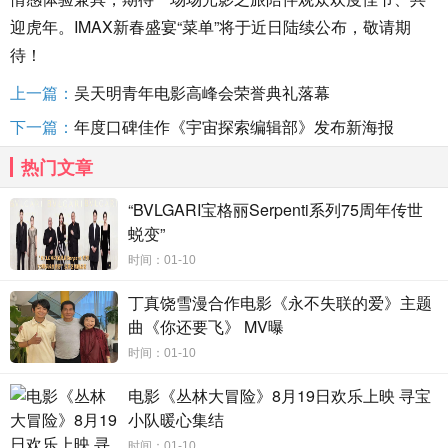
迎虎年。IMAX新春盛宴“菜单”将于近日陆续公布，敬请期
待！
上一篇：
吴天明青年电影高峰会荣誉典礼落幕
下一篇：
年度口碑佳作《宇宙探索编辑部》发布新海报
热门文章
“BVLGARI宝格丽Serpenti系列75周年传世
蜕变”
时间：01-10
丁真饶雪漫合作电影《永不失联的爱》主题
曲《你还要飞》 MV曝
时间：01-10
电影《丛林大冒险》8月19日欢乐上映 寻宝
小队暖心集结
时间：01-10