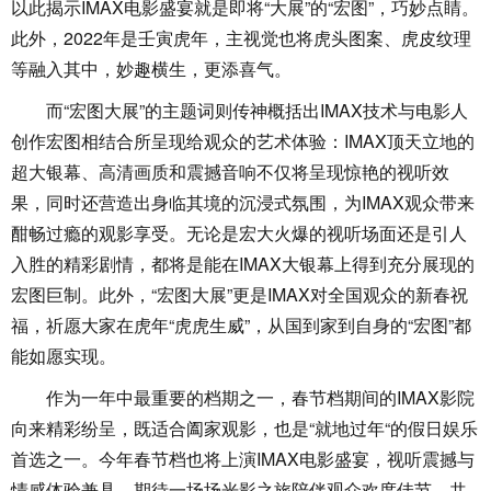
以此揭示IMAX电影盛宴就是即将“大展”的“宏图”，巧妙点睛。
此外，2022年是壬寅虎年，主视觉也将虎头图案、虎皮纹理
等融入其中，妙趣横生，更添喜气。
而“宏图大展”的主题词则传神概括出IMAX技术与电影人
创作宏图相结合所呈现给观众的艺术体验：IMAX顶天立地的
超大银幕、高清画质和震撼音响不仅将呈现惊艳的视听效
果，同时还营造出身临其境的沉浸式氛围，为IMAX观众带来
酣畅过瘾的观影享受。无论是宏大火爆的视听场面还是引人
入胜的精彩剧情，都将是能在IMAX大银幕上得到充分展现的
宏图巨制。此外，“宏图大展”更是IMAX对全国观众的新春祝
福，祈愿大家在虎年“虎虎生威”，从国到家到自身的“宏图”都
能如愿实现。
作为一年中最重要的档期之一，春节档期间的IMAX影院
向来精彩纷呈，既适合阖家观影，也是“就地过年“的假日娱乐
首选之一。今年春节档也将上演IMAX电影盛宴，视听震撼与
情感体验兼具，期待一场场光影之旅陪伴观众欢度佳节、共