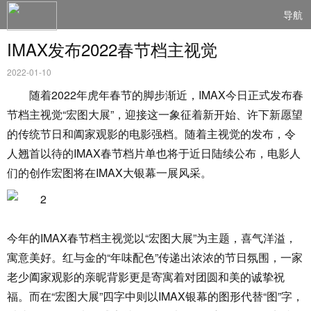
导航
IMAX发布2022春节档主视觉
2022-01-10
随着2022年虎年春节的脚步渐近，IMAX今日正式发布春
节档主视觉“宏图大展”，迎接这一象征着新开始、许下新愿望
的传统节日和阖家观影的电影强档。随着主视觉的发布，令
人翘首以待的IMAX春节档片单也将于近日陆续公布，电影人
们的创作宏图将在IMAX大银幕一展风采。
今年的IMAX春节档主视觉以“宏图大展”为主题，喜气洋溢，
寓意美好。红与金的“年味配色”传递出浓浓的节日氛围，一家
老少阖家观影的亲昵背影更是寄寓着对团圆和美的诚挚祝
福。而在“宏图大展”四字中则以IMAX银幕的图形代替“图”字，