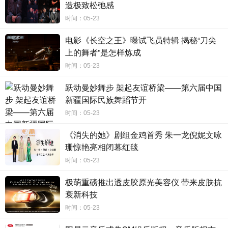
造极致松弛感
俞青（范丞丞饰）这对“窝囊师徒”意外抓获潜逃多年的黑社会头
时间：05-23
目，一时间各方势力纷纷卷入，离奇旧案再起，风暴再度升
级，”这回力度不一样了“！
电影《长空之王》曝试飞员特辑 揭秘“刀尖
上的舞者”是怎样炼成
影片以多桩旧案串联起城市暗黑秘密，借助
IMAX大银幕的真
时间：05-23
实呈现，将为观众带来抽丝剥茧般的“解谜”观影体验。在IMAX
跃动曼妙舞步 架起友谊桥梁——第六届中国
影院，顶天立地的大银幕、高清高亮的画质和强劲震撼的音响系
新疆国际民族舞蹈节开
统共同作用，助力片中的感官冲击得以巨细靡遗地展现，更打造
出强烈的临场感与真实感，无论是充满烟火气的生活日常还是惊
时间：05-23
险火爆的追捕缉凶场面，都将让观众如同一路随行，深度共情片
《消失的她》剧组金鸡首秀 朱一龙倪妮文咏
中人物在荆棘遍布的黑暗中寻求光明真相的坚定信念。
珊惊艳亮相闭幕红毯
时间：05-23
电影《扫黑
·决不放弃》将于6月8日登陆全国IMAX影院，端
极萌重磅推出透皮胶原光美容仪 带来皮肤抗
午假期，观众将通过IMAX大银幕，体验真实与黑暗、利益与信
衰新科技
念的无声交锋。
时间：05-23