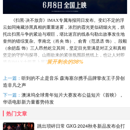
《扫黑
·决不放弃》IMAX专属海报同日发布。变幻不定的浮
云如同掩藏涉黑真相的重重迷雾，浓烈的霞光更似硝烟火光，烘
托出扫黑斗争的紧迫与艰巨，堪比迷宫的线条勾勒出故事发生地
奎州的错综复杂。李南北（肖央 饰）、俞青（范丞丞 饰）、段毅
（余皑磊 饰）三人昂然屹立其间，坚定目光里满是对正义和真相
坚定的守护与探寻。山雨欲来的紧张氛围跃然纸上，也让人对即
展开剩余的38%
将在IMAX大银幕上展开的故事更添期待。
上一篇：
听到的不止是音乐 森海塞尔携手品牌挚友王子异创
根据此前发布的物料信息，《扫黑
·决不放弃》既有富于现实
造非凡之声
意义的扫黑除恶主题、错综复杂的罪案故事，也不乏为影片增添
生活气息的喜剧元素，自定档以来备受瞩目。五百导演基于创作
下一篇：
澳涞坞全球青年短片大赛发布公益短片《首映》，
采风时的真实实例，从创作之初就深度融入“黑”与“伞”的代表特
华语电影新力量蓄势待发
点，构建起错综复杂的利益链和鲜活立体的人物形象。电影集结
热门文章
领衔主演肖央、余皑磊、范丞丞、林乐炫，特邀主演李诚儒， 主
演耿乐、杨皓宇、焦刚、石兆琪、李建义、刘欢、苇青、 张艺
跳出琐碎日常 GXG 2024秋冬新品发布会打
凡，特别出演吴晓亮等一众实力派演员，讲述李南北（肖央饰）