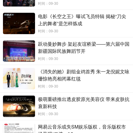
时间：09-30
电影《长空之王》曝试飞员特辑 揭秘“刀尖
上的舞者”是怎样炼成
时间：09-30
跃动曼妙舞步 架起友谊桥梁——第六届中国
新疆国际民族舞蹈节开
时间：09-30
《消失的她》剧组金鸡首秀 朱一龙倪妮文咏
珊惊艳亮相闭幕红毯
时间：09-30
极萌重磅推出透皮胶原光美容仪 带来皮肤抗
衰新科技
时间：09-30
姚永晖在致辞中表示，从《东方红》到《奋斗吧
网易云音乐或失SM娱乐版权，音乐版权市
中华儿女》，再到此次创作推出《伟大征程》，这是