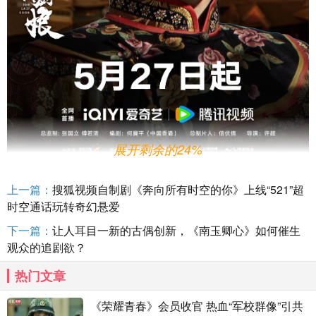
展开剩余的24%
超强演员阵容，
胡杏儿、曾黎
两大实力演员同框飙戏
上一篇：
搜狐视频自制剧《奔向所有时空的你》上线“521”超
海陆曾凭借《新还珠格格》收到观众喜爱，此次再演清
时空通话玩转奇幻悬爱
宫剧令很多网友期待，直呼
“梦回紫薇”。而本剧也是另一位
下一篇：
让人耳目一新的古偶创新，《南玉卿心》如何催生
主演
纪凌尘出道后的首部男主作品，此前在综艺《无限超越
观众的追剧欲？
班》中的表现也让纪凌尘积累了不少人气，两人此番搭档主
热门文章
演《末代厨娘》令人期待。而
在今日发布的定档预告中，实
力派演员胡杏儿、
曾黎、
高晓菲同框飙戏坐镇后宫，令观众
《荣耀青春》会员收官 热血“军校群像”引共
过足戏瘾。除此之外，张铁林、秦焰、王刚等老戏骨均在剧