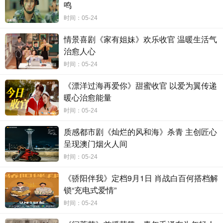
鸣
中展现出令人印象深刻的表演。年轻演员李明德、郭孟旭等
时间：05-24
也为剧集注入新鲜力量。《末代厨娘》集结了国内老中青三
情景喜剧《家有姐妹》欢乐收官 温暖生活气
代优秀演员，豪华阵容加上精湛演技，为剧集品质保驾护
治愈人心
航。
时间：05-24
《漂洋过海再爱你》甜蜜收官 以爱为翼传递
画面精美
、质感高级
的匠心之作
暖心治愈能量
《
末代厨娘
》
由国民级演员、导演
张国⽴
、
傅若清
总监
时间：05-24
制，信伏倩总制片人，许超导演执导，剧本由曾创作出《天
质感都市剧《灿烂的风和海》杀青 主创匠心
下第一楼》《投名状》等多部优秀作品的知名编剧何翼平亲
呈现澳门烟火人间
自操刀
。
从预告的画面呈现中就能体会到主创团队对作品的
时间：05-24
打磨和对细节的追求，
在制作中也坚持贯彻
“细节致胜，质美
并行”的理念，
将中国传统古典审美的融入画面之中，值得一
《骄阳伴我》定档9月1日 肖战白百何搭档解
提的是剧中珐琅道具都是由珐琅厂专门提供，华美精致的珐
锁“充电式爱情”
琅艺术品也为剧集增添了极佳的质感。
时间：05-24
一墙两世界，文化碰撞
视角独特