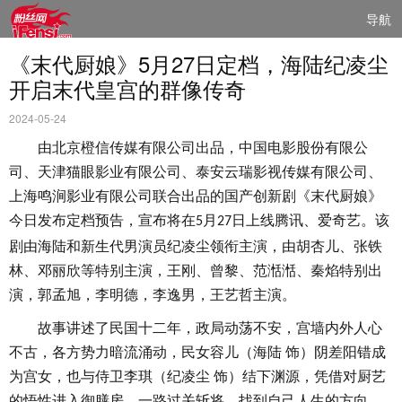
导航
《末代厨娘》5月27日定档，海陆纪凌尘
开启末代皇宫的群像传奇
2024-05-24
由北京橙信传媒有限公司出品，中国电影股份有限公
司、天津猫眼影业有限公司、泰安云瑞影视传媒有限公司、
上海鸣涧影业有限公司联合出品的国产创新剧《末代厨娘》
今日发布定档预告，宣布将在
月
日上线腾讯、爱奇艺。该
5
27
剧由海陆和新生代男演员纪凌尘领衔主演，由胡杏儿、张铁
林、邓丽欣等特别主演，王刚、曾黎、范湉湉、秦焰特别出
演，郭孟旭，李明德，李逸男，王艺哲主演。
故事
讲述了
民国十二年，
政局动荡不安，宫墙内外人心
不古，各方势力暗流涌动，
民女容儿
（海陆
饰）
阴差阳错成
为宫女
，也与侍卫李琪（纪凌尘
饰）结下渊源，凭借对厨艺
的悟性进入御膳房，一路过关斩将，找到自己人生的方向，