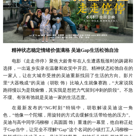
精神状态稳定情绪价值满格
吴迪
Gap
生活松弛自洽
电影《走走停停》聚焦大龄青年在人生遭遇瓶颈时的踌躇和
选择，一出返乡实录在温馨和欢笑中开启。精神状态松弛自在的
一家人，让在大城市受挫的吴迪重新找回了生活的方向。影片
里
“大器晚成”的吴迪（胡歌 饰）比喻人生就像赛跑，“大家说我
跑得慢以为是我偷懒，其实我是想把力气留到冲刺的阶段”。不急
不缓、有张有弛就是吴迪一家的生活态度。
在最新发布的
“
NG
时刻”特辑中，胡歌解读吴迪这一角
色，“他像一个陀螺，用旋转的方式去缓解生活带给他的压力”。
吴迪与高中同学冯柳柳（高圆圆 饰）重逢的一幕里，他自称正处
于
Gap
当中，让完全不理解“
Gap
”这个名词的小镇打工人冯柳柳一