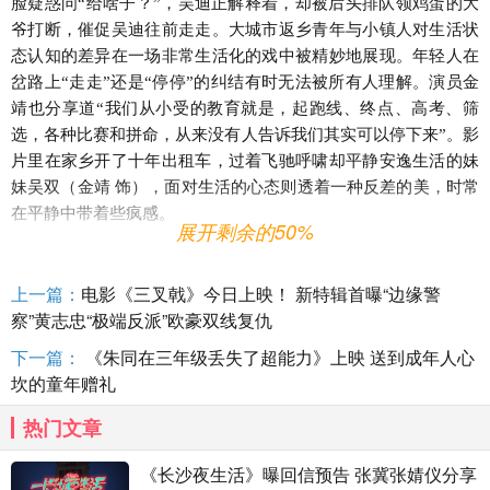
脸疑惑问“给啥子？”，吴迪正解释着，却被后头排队领鸡蛋的大
爷打断，催促吴迪往前走走。大城市返乡青年与小镇人对生活状
态认知的差异在一场非常生活化的戏中被精妙地展现。年轻人在
岔路上“走走”还是“停停”的纠结有时无法被所有人理解。演员金
靖也分享道“我们从小受的教育就是，起跑线、终点、高考、筛
选，各种比赛和拼命，从来没有人告诉我们其实可以停下来”。影
片里在家乡开了十年出租车，过着飞驰呼啸却平静安逸生活的妹
妹吴双（金靖 饰），面对生活的心态则透着一种反差的美，时常
在平静中带着些疯感。
展开剩余的50%
吴迪吴双俩兄妹的心态观念实则来自于母亲江美玲（岳
红
饰）的言传身教。演员岳红谈到，
“我们鼓励勇往直前，但是
上一篇：
电影《三叉戟》今日上映！ 新特辑首曝“边缘警
在人生的道路上，可能走着走着需要停下来，回头去审视一下”，
察”黄志忠“极端反派”欧豪双线复仇
而影片中的妈妈也正是用这种不急不躁的优雅心态，让处在人生
下一篇：
《朱同在三年级丢失了超能力》上映 送到成年人心
迷茫期的吴迪拥有了停下来的勇气。人生漫漫，偶尔小憩又有什
坎的童年赠礼
么不可以呢。在特辑最后，胡歌分享道“苦是一种常态，但是如何
能够苦中作乐，找到跟自己自洽的一种方式，这个是吴迪带给我
热门文章
最多的一个启示”，高圆圆也感悟说“有的时候人需要一个空窗
期，去吸收很多东西，生活好像充电”。而这也是电影《走走停
《长沙夜生活》曝回信预告 张冀张婧仪分享
停》带给观众们的收获，走累了不妨停一停，让自己充满电，再