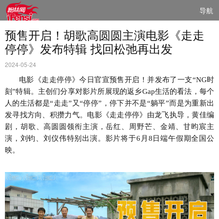
导航
预售开启！胡歌高圆圆主演电影《走走
停停》发布特辑 找回松弛再出发
2024-05-24
电影《走走停停》今日官宣预售开启！并发布了一支
“
NG
时
刻”特辑。主创们分享对影片所展现的返乡
Gap
生活的看法，每个
人的生活都是“走走”又“停停”，停下并不是“躺平”而是为重新出
发寻找方向、积攒力气。电影《走走停停》由龙飞执导，黄佳编
剧，胡歌、高圆圆领衔主演，岳红、周野芒、金靖、甘昀宸主
演，刘钧、刘仪伟特别出演。影片将于
6
月
8
日端午假期全国公
映。