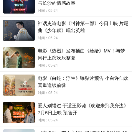
与长沙的情感故事
重新出发。
时间：05-24
神话史诗电影《封神第一部》今日上映 片尾
曲《少年赋》唱出英雄
时间：05-24
电影《热烈》发布插曲《给给》MV！与梦
同行上演欢乐整夏
时间：05-24
电影《白蛇：浮生》曝贴片预告 小白许仙欢
喜重逢续前缘
时间：05-24
爱人别错过 于适王影璐《欢迎来到我身边》
7月5日上映 预售开
时间：05-24