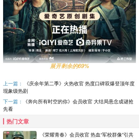
展开剩余的69%
张颂
文
荣
梓杉父子
档
三度
双
向奔赴
上一篇：
《庆余年第二季》火热收官 热度口碑双爆登顶年度
人性之迷
领衔
2024“迷
雾
”品
质
升
级
现象级热剧
作
为爱
奇
艺
【迷雾剧场】今年
第二部作品
，
该剧
由
张颂
下一篇：
《奔向所有时空的你》会员收官 大结局悬念成谜抢
文、
荣
梓杉、成泰
燊
、
陈
雨
锶
、李健
领衔
主演，郭柯宇
、
赵
先看
华为
特
别
主演，曾宥臻、葛四、王沛
禄
、李易祥、雷丰瑞、
张
珊萌、姜寒主演，曹磊友情出演
。
无
论
是
张颂
文、
荣
梓杉
热门文章
的三度合作，
还
是
张颂
文、李健的二度聚首，已
经让
大家
对
于大
雾
“迷”漫的全新人物
关
系期待
值
拉
满
。
《荣耀青春》会员收官 热血“军校群像”引共