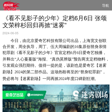
导航
《看不见影子的少年》定档6月6日 张颂
文荣梓杉回归再掀“迷雾”
2024-06-05
今日，由北京
爱
奇
艺
科技有限公司出品，上海
宽
文
创联
合
开发
，周全
执导
，周丁、伍大周
编剧
的
16集原
创
替身
亲
情
犯罪
剧
《看不
见
影子的少年》官宣定
档
6月6日
爱
奇
艺独
播，
并释
出
“人心蔓蔓版”海
报
、
“
真伪
莫辨版
”
预
告
两
支定
档
物料，
引
发观众
强烈期待。
值
得一提的是，
该剧
也是
爱
奇
艺
【
迷
雾
剧场
】
2024的第二部作品。
这场热
盼
将
至的
“替身犯罪剧
”，
势
必
将与
【迷
雾剧场
】一同再掀
2024年度口碑
剧
狂潮
。