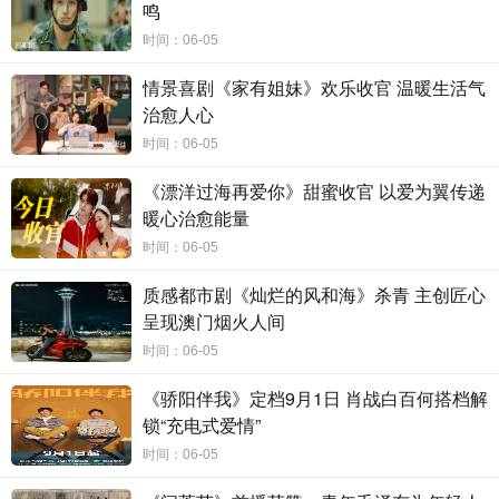
鸣
剧
集故事
设
定在上世
纪
九十年代的一
个
雷
电
交加的夜
时间：06-05
晚
，在一
个
叫做照
阳
的小城里，有
三
个
少年
神秘失踪，生死
情景喜剧《家有姐妹》欢乐收官 温暖生活气
不明。
4
17
案
的重案刑警王士涂（
张颂
文
饰
）三年来一直追查
治愈人心
三位失踪少年的下落，而
突然回
来
的孩子
，让他发现案件背
后
可能存在着更大的
阴谋
……
三年后，一个叫小七（
荣
梓
时间：06-05
杉
饰
）的孩子突然被金家认亲，以
“边杰”的身份回
归
家庭，
《漂洋过海再爱你》甜蜜收官 以爱为翼传递
但什么都不知道的他要如何守住新身份？同
时
，一系列
真
相
暖心治愈能量
也
开
始逐一揭
晓
。
这
些案件和事件都
与
三年前失踪的少年
们
时间：06-05
有着千
丝
万
缕
的
联
系。
质感都市剧《灿烂的风和海》杀青 主创匠心
《看不
见
影子的少年》在近年
悬
疑
题
材影
视
作品中，首度
呈现澳门烟火人间
关
注失孤少年，作
为
【迷
雾剧场
】今年
第二部作品，
选题既
时间：06-05
保有探索解密的
悬
疑故事
线
，也保有
关
照社
会
的
现实
主
义
价
值观
。
剧
集
通
过
描
绘
孤
独坚
毅的警察、野
蛮
生
长
的少年、三
《骄阳伴我》定档9月1日 肖战白百何搭档解
个揪
心的家庭，
讲
述
包裹在
悬
疑外衣之下
的人性故事，多
维
锁“充电式爱情”
度呈
现
了人心交
织
背后的
亲
情力量。以
现实
主
义
的
笔触
，
谱
时间：06-05
写真
相背后直抵心
灵
的救
赎
之路。