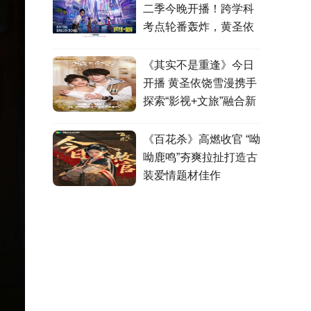
二季今晚开播！跨学科
考点轮番轰炸，黄圣依
张泉灵高燃观战！
《其实不是重逢》今日
开播 黄圣依饶雪漫携手
探索“影视+文旅”融合新
模式
《百花杀》高燃收官 “呦
呦鹿鸣”夯爽拉扯打造古
装爱情题材佳作