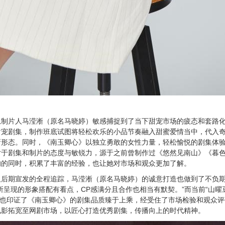
总制片人马滢淅（原名马晓婷）敏感捕捉到了当下甜宠市场的疲态和套路
甜宠剧集，制作班底试图将轻松欢乐的小品节奏融入甜蜜爱情当中，代入
新形态。同时，《南玉卿心》以独立勇敢的女性力量，轻松愉悦的剧集体
对于剧集和制片的态度与敏锐力，源于之前曾制作过《悠然见南山》《暮
响的同时，积累了丰富的经验，也让她对市场和观众更加了解。
及后期宣发的全程追踪，马滢淅（原名马晓婷）的诚意打造也做到了不负
所呈现的形象搭配有看点，CP感满分且合作也相当有默契。”而当前“山曜
反馈也印证了《南玉卿心》的剧集品质臻于上乘，经受住了市场检验和观众
电影拓宽至网剧市场，以匠心打造优秀剧集，传播向上的时代精神。