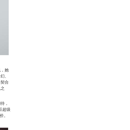
化，她
奇幻、
验契合
色之
期待，
豆超级
评价。