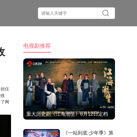
电视剧推荐
收
干担任
员收
引了网
重大历史剧《江海潮生》8月12日定档
江苏卫视，何冰演绎张謇实业救国人生
《一站到底·少年季》第