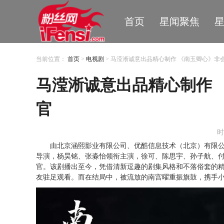
首页
星闻聚焦
当前位置：
首页
>
电视剧
> 马滢淅诚意出品精心制作 《南玉卿心》非
马滢淅诚意出品精心制作 
官
时
由北京涵熙影业有限公司、优酷信息技术（北京）有限
导演，杨昊铭、张淼怡领衔主演，徐可、陈思宇、孙子航、
官。该剧播出至今，凭借清新逗趣的剧集风格和不落俗套的
友驻足观看。而在结局中，被流放的南宫曜重振旗鼓，携手