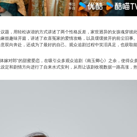
长议题，用轻松诙谐的方式讲述了两个性格反差，家世迥异的女孩魂穿彼
的麻烦趣味开篇，讲述了欢喜冤家的爱情攻略，以及缓缓掀开的前尘旧事
心意双向奔赴，还成为了最好的自己。观众追剧过程中笑泪具足，也获取
错身体嫁对郎”的甜蜜爱恋，在吸引众多观众追剧《南玉卿心》之余，使得众
色设定和剧情方向进行了自来水式安利，从而让该剧收视数据一路高涨，