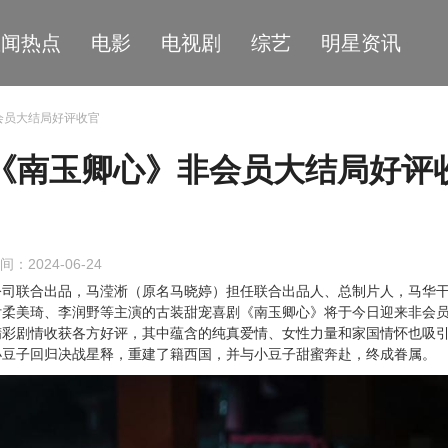
星闻热点
电影
电视剧
综艺
明星资讯
会员大结局好评收官
《南玉卿心》非会员大结局好评
间：2024-06-24
公司联合出品，马滢淅（原名马晓婷）担任联合出品人、总制片人
马华
，
付柔美琦、李润野等主演的古装甜宠喜剧《南玉卿心》将于今日迎来非会
精彩剧情收获各方好评，其中蕴含的纯真爱情、女性力量和家国情怀也吸
小豆子回归决战星释，重建了籍西国，并与小豆子甜蜜奔赴，终成眷属。