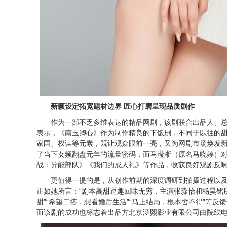
新颖设定拓宽题材边界 匠心打磨呈现品质剧作
作为一部不乏多维表达的精品网剧，该剧联合出品人、
表示，《南玉卿心》作为制作精良的下饭剧，不同于以往的
家国、权谋等元素，既让观众眼前一亮，又为网剧市场焕发
了当下女频翻盘元年的流量密码，而马滢淅（原名马晓婷）
战：异能部队》《我们的成人礼》等作品，收获良好观剧反
更值得一提的是，从创作前期的深度调研到拍摄过程以
正如她所言：“剧本高甜逗趣回味无穷，主演张淼怡和杨昊铭
甜”“希望二搭，想看婚后生活”“马上结局，根本舍不得”等
而该剧的成功也标志着出品方北京涵熙影业有限公司由院线