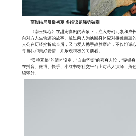
高甜结局引爆初夏 多维议题强势破圈
《南玉卿心》在甜宠喜剧的表象下，注入奇幻元素和成
向对方人生轨迹的故事。通过两人为换回身体应对接踵而至
人公在历经挫折成长后，又与爱人携手战胜磨难，不仅坦诚
寻自我和美好爱情，并乐观积极的向前看。
“灵魂互换”的清奇设定，“自由坚韧”的喜爽人设，“穿
在抖音、微博、快手、小红书等社交平台上对艺人演绎、角
续攀升。