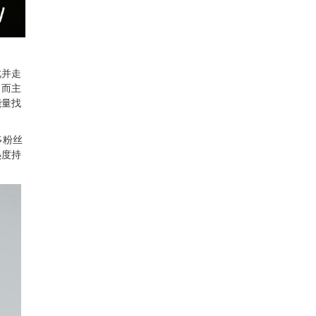
此并走
。而主
能量找
多粉丝
热度持