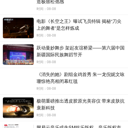
造极致松弛感
时间：08-08
电影《长空之王》曝试飞员特辑 揭秘“刀尖
上的舞者”是怎样炼成
时间：08-08
跃动曼妙舞步 架起友谊桥梁——第六届中国
新疆国际民族舞蹈节开
时间：08-08
《消失的她》剧组金鸡首秀 朱一龙倪妮文咏
珊惊艳亮相闭幕红毯
时间：08-08
极萌重磅推出透皮胶原光美容仪 带来皮肤抗
衰新科技
时间：08-08
网易云音乐或失SM娱乐版权，音乐版权市