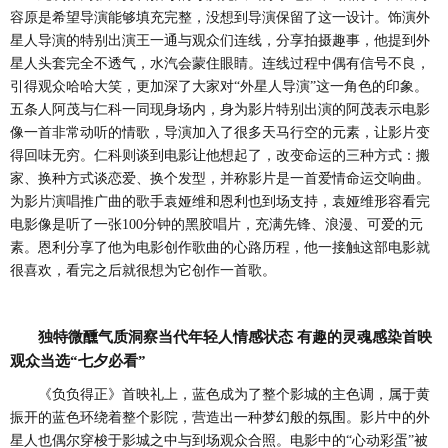
容原是希望导演能够填充完整，没想到导演保留了这一设计。饰演外
星人导演的特别出演王一通与观众们连线，分享拍摄趣事，他提到外
星人头套完全不透气，水汽会蒙住眼睛。连线过程中偶有信号不良，
引得观众哈哈大笑，更加深了大家对“外星人导演”这一角色的印象。
五条人阿茂与仁科一同现身场内，身为影片特别出演的阿茂表示电影
像一首非常动听的情歌，导演加入了很多天马行空的元素，让影片变
得回味无穷。仁科则谈到电影让他想起了，改变命运的三种方式：搬
家、换种方式谈恋爱、换个发型，并称影片是一首爱情命运交响曲。
为影片演唱推广曲的歌手袁娅维和恩利也到场支持，袁娅维形容看完
电影像是听了一张100分钟的黑胶唱片，充满先锋、浪漫、可爱的元
素。恩利分享了他为电影创作歌曲的心路历程，他一接触这部电影就
很喜欢，看完之后就很想为它创作一首歌。
独特微醺气质洞察当代年轻人情感状态
有趣的灵魂感染首映
观众当选
“七夕必看”
《负负得正》首映礼上，蓝色成为了整个影城的主色调，属于黄
振开的蓝色环绕着整个影院，营造出一种梦幻般的氛围。影片中的外
星人也偶尔穿梭于影城之中与到场观众合照。电影中的
“心动彩蛋”被