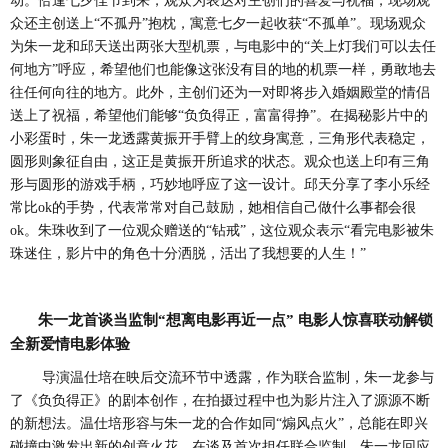
动。恰逢七夕佳节到来，观众为表达对主创们的喜爱与祝福，现场观
众还主创送上
“不孤丹”抱枕，寓意七夕一起收获“不孤单”。现场观众
为朱一龙和邱天送出两张大型机票，与电影中的“关上灯我们可以去任
何地方”呼应，希望他们也能像这张没有目的地的机票一样，勇敢地去
往任何向往的地方。此外，主创们还为一对即将步入婚姻殿堂的情侣
送上了祝福，希望他们能够“负负得正，富富得挣”。在揭秘影片中的
小彩蛋时，朱一龙透露黄振开手臂上的纹身寓意，三角形代表稳定，
圆形则象征自由，这正是黄振开所追求的状态。观众也送上印有三角
形与圆形的游戏手柄，巧妙地呼应了这一设计。邱天分享了李小乐经
常比ok的手势，代表常常对自己鼓励，她相信自己做什么事都会很
ok。朱珠收到了一位观众赠送的“钻戒”，这位观众表示“看完电影被朱
珠迷住，影片中的角色十分洒脱，活出了我想要的人生！”
朱一龙首谈当监制“想离电影再近一点” 电影人惊喜联动解锁
全新爱情电影体验
导演温仕培在映后交流环节中透露，作为联合监制，朱一龙参与
了《负负得正》的剧本创作，在拍摄过程中也为影片注入了源源不断
的新想法。温仕培形容与朱一龙的合作如同
“煽风点火”，总能在即兴
碰撞中激发出新的创意火花。在谈及首次担任联合监制，朱一龙回应