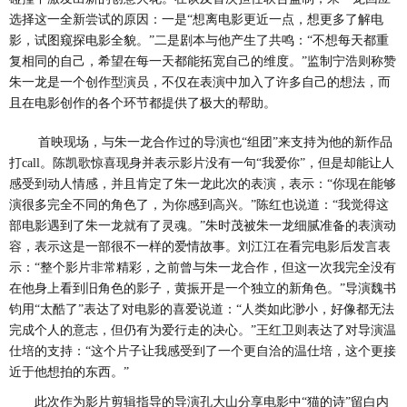
选择这一全新尝试的原因：一是“想离电影更近一点，想更多了解电
影，试图窥探电影全貌。”二是剧本与他产生了共鸣：“不想每天都重
复相同的自己，希望在每一天都能拓宽自己的维度。”监制宁浩则称赞
朱一龙是一个创作型演员，不仅在表演中加入了许多自己的想法，而
且在电影创作的各个环节都提供了极大的帮助。
首映现场，与朱一龙合作过的导演也
“组团”来支持为他的新作品
打call。陈凯歌惊喜现身并表示影片没有一句“我爱你”，但是却能让人
感受到动人情感，并且肯定了朱一龙此次的表演，表示：“你现在能够
演很多完全不同的角色了，为你感到高兴。”陈红也说
道
：
“我觉得这
部电影遇到了朱一龙就有了灵魂。”朱时茂被朱一龙细腻准备的表演动
容，
表示
这是一部很不一样的爱情故事。刘江江在看完电影后发言表
示：
“整个影片非常精彩，之前曾与朱一龙合作，但这一次我完全没有
在他身上看到旧角色的影子，黄振开是一个独立的新角色。”导演魏书
钧用“太酷了”表达了对电影的喜爱说道：“人类如此渺小，好像都无法
完成个人的意志，但仍有为爱行走的决心。”王红卫则表达了对导演温
仕培的支持：“这个片子让我感受到了一个更自洽的温仕培，这个更接
近于他想拍的东西。”
此次作为影片剪辑指导的
导演
孔大山分享电影中
“猫的诗”留白内