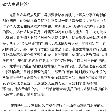
锁“人生遥控器”
电影首次与观众见面，导演温仕培在首映礼上深入分享了电影的
创作初衷，他强调《负负得正》不仅是一部浪漫爱情片，更深层地探
讨了个人成长和情感治愈的主题。主创团队对
“爱是什么”进行了深刻
的探讨。温仕培认为爱是一种需要学习来获得的能力，朱一龙对此表
示赞同，并强调人要保持对爱的渴望和能力。邱天则表示爱是感同身
受，两个人“负负得正”走向彼此，朱珠说爱有太多可能性和定义，直
到你的心打开那一瞬间你才能知道爱是什么。电影里黄振开踩碎人生
遥控器给不少观众留下深刻印象，首映现场主创团队也收到同款“人生
遥控器”，主创们通过遥控器上不同的按钮解读了自己对角色的理解。
朱一龙手中的“重启”键象征着黄振开角色的转变，从渴望改变到在爱
中找到自我并重新获得爱的勇气；邱天的“暂停”键则反映了李小乐的
从逃避到最终在爱情的力量下学会面对真实自我。朱珠的“播放”键代
表了拉利法享受当下以及游戏人生的态度。而监制宁浩所持“循
环”键，他表示电影的每一个细节都蕴含着演员的精湛表演和导演的艺
术语言，希望大家反复观看。
在首映礼上，主创团队与观众进行了一场充满热情与浪漫的互