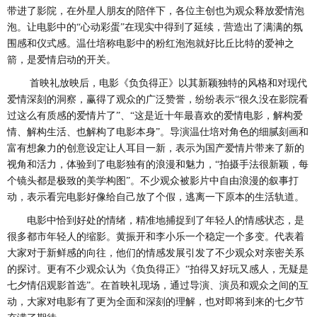
带进了影院，在外星人朋友的陪伴下，各位主创
也
为观众释放爱情泡
泡。让电影中的
“心动彩蛋”在现实中得到了延续，营造出了满满的氛
围感和仪式感。温仕培称电影中的粉红泡泡就好比丘比特的爱神之
箭，是爱情启动的开关。
首映礼放映后，电影《负负得正》以其新颖独特的风格和对现代
爱情深刻的洞察，赢得了观众的广泛赞誉，纷纷表示
“很久没在影院看
过这么有质感的爱情片了”、“这是近十年最喜欢的爱情电影，解构爱
情、解构生活、也
解构
了电影本身
”。导演温仕培对角色的细腻刻画和
富有想象力的创意设定让人耳目一新，表示为国产爱情片带来了新的
视角和活力，体验到了电影独有的浪漫和魅力，“拍摄手法很新颖，每
个镜头都是极致的美学构图”。不少观众被影片中自由浪漫的叙事打
动，表示看完电影好像给自己放
了
个假，逃离一下原本的生活轨道。
电影中恰到好处的情绪，精准地捕捉到了年轻人的情感状态，是
很多都市年轻人的缩影。黄振开和李小乐一个稳定一个多变。代表着
大家对于新鲜感的向往，他们的情感发展引发了不少观众对亲密关系
的探讨。更有不少观众认为《负负得正》
“拍得又好玩又感人，无疑是
七夕情侣观影首选”。在首映礼现场，通过导演、演员和观众之间的互
动，大家对电影有了更为全面和深刻的理解，也对即将到来的七夕节