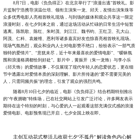
8月7日，电影《负负得正》在北京举行了“浪漫出逃”首映礼。影
片监制宁浩携导演温仕培、领衔主演朱一龙、邱天，友情出演朱珠等
众多优秀电影人亮相首映礼现场，与到场的媒体和观众共享这一限定
浪漫时刻，在七夕到来之前，通过这场活动从忙碌的日常生活中短暂
逃离。陈凯歌、陈红、朱时茂、刘江江、魏书钧、王红卫、孔大山、
阿茂
、
仁科、袁娅维、恩利等诸多嘉宾好友也惊喜亮相首映礼现场。
现场气氛热烈，观众和业内人士对电影赞不绝口，纷纷表示
“一部气质
独特的爱情片”、“
意犹未尽
，近十年来最喜欢的爱情电影
”、“暧昧氛
围和浪漫格调都恰到好处”
。
影片中，黄振开（朱一龙饰）与李小乐
（邱天饰）的爱情故事，不仅展现了现代年轻人的恋爱状态，更在细
节中透露出对爱情本质的深刻理解。影片所传递的
“爱不需要完美的
人，只需同频共振”的理念，引发了观众的强烈共鸣。
随着
8月10日七夕的临近，电影《负负得正》结合档期特别推出
的“午夜拥吻”特殊场，已在社交网站上引发广泛讨论，许多网友表示
期待在这个特别的时刻，与心爱的人一起观看这部充满仪式感的浪漫
爱情电影。电影预售现已开启，七夕全国上映在即。
主创互动花式整活儿收获七夕“不孤丹” 解读角色内心解