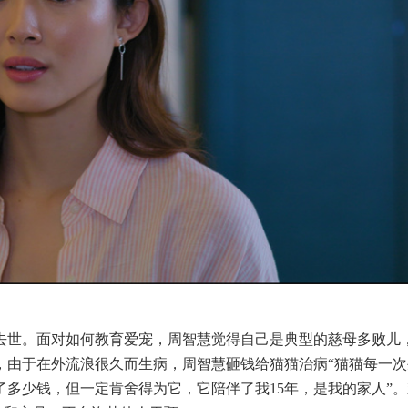
已去世。面对如何教育爱宠，周智慧觉得自己是典型的慈母多败儿
，由于在外流浪很久而生病，周智慧砸钱给猫猫治病“猫猫每一次
多少钱，但一定肯舍得为它，它陪伴了我15年，是我的家人”。