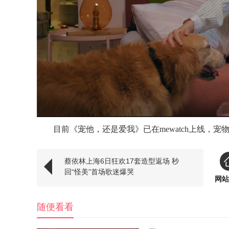
目前《宠他，还是爱我》已在
m
ewatch
上线，宠
蔡依林上海6日狂欢17套造型返场 秒
回“怪美”首场歌迷爆哭
网站
随便看看