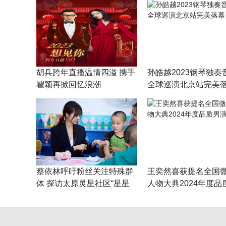
胡兵跨年直播温情四溢 携手
孙皓越2023钢琴独奏
瞿颖再掀回忆浪潮
全球巡演北京站完美
蔡依林呼吁粉丝关注特殊群
王奕然喜获提名全国
体 探访太原灵星社区“星星
人物大典2024年度品
的孩子”
员