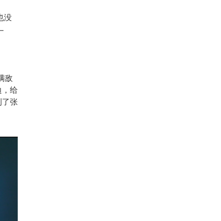
也没
一
满敌
边，给
到了张