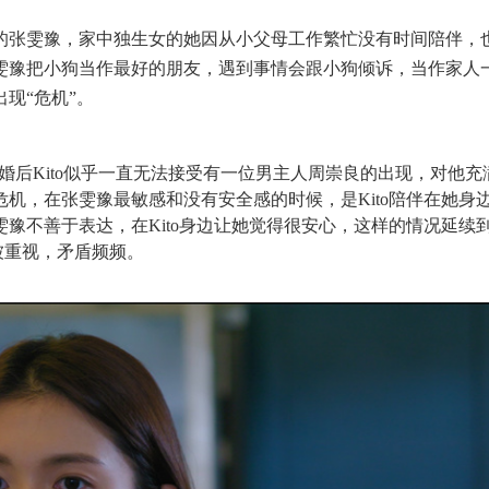
的张雯豫，家中独生女的她因从小父母工作繁忙没有时间陪伴，
雯豫把小狗当作最好的朋友，遇到事情会跟小狗倾诉，当作家人
出现
“危机”。
结婚后
K
ito似乎一直无法接受有一位男主人周崇良的出现，对他充
危机，在张雯豫最敏感和没有安全感的时候，是
K
ito陪伴在她身
雯豫不善于表达，在
K
ito身边让她觉得很安心，这样的情况延续
被重视，矛盾频频。