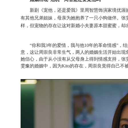
新剧《宠他，还是爱我》里周智慧饰演家境优渥
有其他兄弟姐妹，母亲为她抱养了一只小狗做伴。张
样，但宠物的存在让这对新婚小夫妻原本甜蜜蜜，却
“你和我3年的爱情，我与他10年的革命情感”，
意，这让周崇良非常生气，两人的婚姻生活开始出现
她信心，由于从小没有从父母身上得到情感支持，张
雯豫的婚姻中，因为
K
ito的存在，周崇良觉得自己不