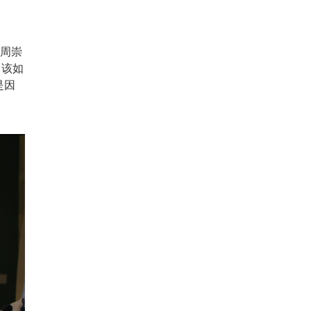
让周崇
，该如
是因