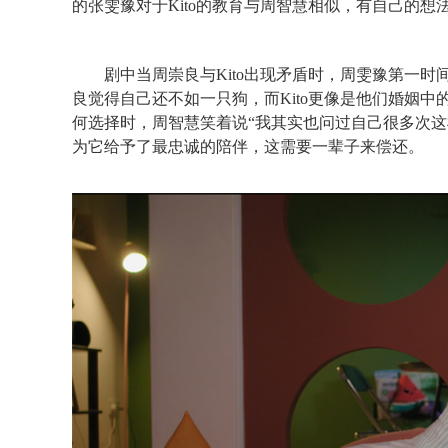
的张雯豫对于
K
ito的教育与周智慧相似，有自己的
剧中当周崇良与
K
ito出现矛盾时，周雯豫第一时
良觉得自己还不如一只狗，而
K
ito更像是他们婚姻
何选择时，周智慧笑着说“我其实也问过自己很多次这
为它给予了最忠诚的陪伴，这需要一辈子来偿还。