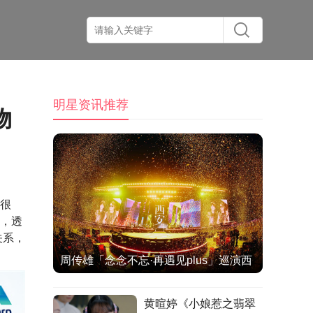
明星资讯推荐
物
单很
妻，透
关系，
周传雄「念念不忘·再遇见plus」巡演西
安站热情落幕
黄暄婷《小娘惹之翡翠