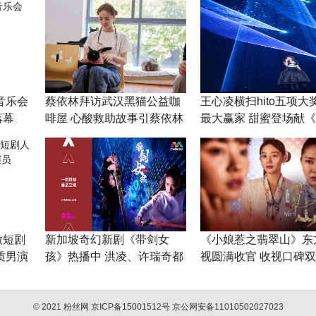
音乐会
蔡依林拜访武汉黑猫公益咖
王心凌横扫hito五项大
落幕
啡屋 心酸救助故事引蔡依林
最大赢家 甜蜜登场献
落泪
用事》小巨蛋首唱
微短剧
新加坡奇幻新剧《带剑女
《小娘惹之翡翠山》东
质男演
孩》热播中 洪凌、许瑞奇都
视圆满收官 收视口碑
市行侠仗义
红
© 2021 粉丝网 京ICP备15001512号 京公网安备11010502027023