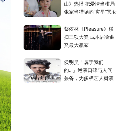
山》热播 把爱情当棋局
张家当猎场的“灾星”恶女
蔡依林《Pleasure》横
扫三项大奖 成本届金曲
奖最大赢家
侯明昊「属于我们
的...」巡演口碑与人气
兼备，为多栖艺人树演
出标杆