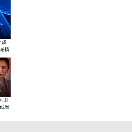
奖成
《感情
方卫
双线飘