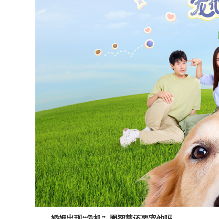
婚姻出现
“危机” 周智慧还要宠他吗