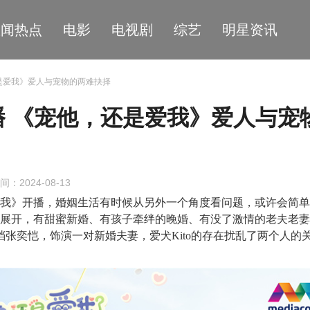
星闻热点
电影
电视剧
综艺
明星资讯
还是爱我》爱人与宠物的两难抉择
 《宠他，还是爱我》爱人与宠
间：2024-08-13
爱我》开播，婚姻生活有时候从另外一个角度看问题，或许会简
妻展开，有甜蜜新婚、有孩子牵绊的晚婚、有没了激情的老夫老
档张奕恺，饰演一对新婚夫妻，爱犬
K
ito的存在扰乱了两个人的