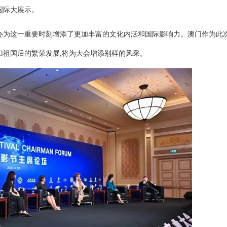
国际大展示。
举办为这一重要时刻增添了更加丰富的文化内涵和国际影响力。澳门作为此
归祖国后的繁荣发展,将为大会增添别样的风采。