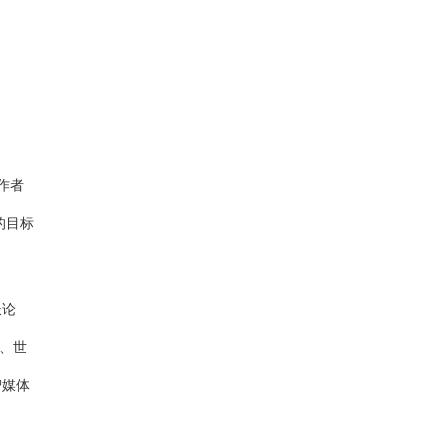
作者
的目标
长论
、世
智媒体