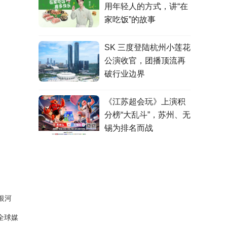
用年轻人的方式，讲“在
家吃饭”的故事
SK 三度登陆杭州小莲花
公演收官，团播顶流再
破行业边界
《江苏超会玩》上演积
分榜“大乱斗”，苏州、无
锡为排名而战
门银河
全球媒