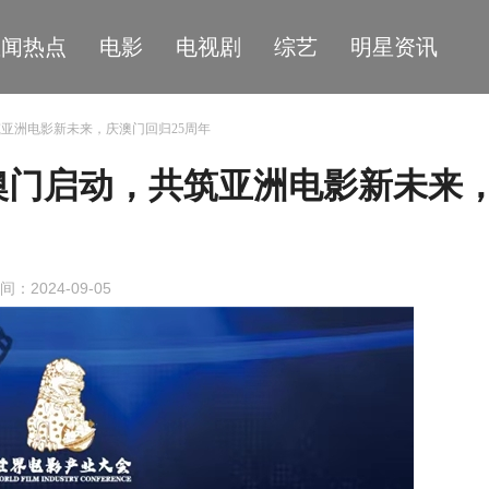
星闻热点
电影
电视剧
综艺
明星资讯
亚洲电影新未来，庆澳门回归25周年
澳门启动，共筑亚洲电影新未来
间：2024-09-05