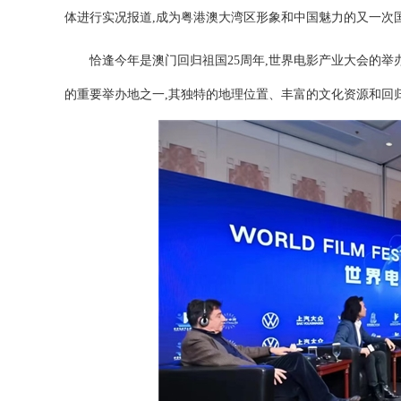
体进行实况报道,成为粤港澳大湾区形象和中国魅力的又一次
恰逢今年是澳门回归祖国
25周年,世界电影产业大会的
的重要举办地之一,其独特的地理位置、丰富的文化资源和回