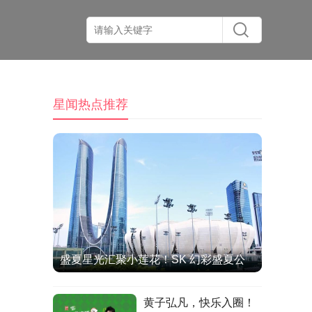
星闻热点推荐
，
盛夏星光汇聚小莲花！SK 幻彩盛夏公
演圆满收官，双向奔赴治愈全场
黄子弘凡，快乐入圈！