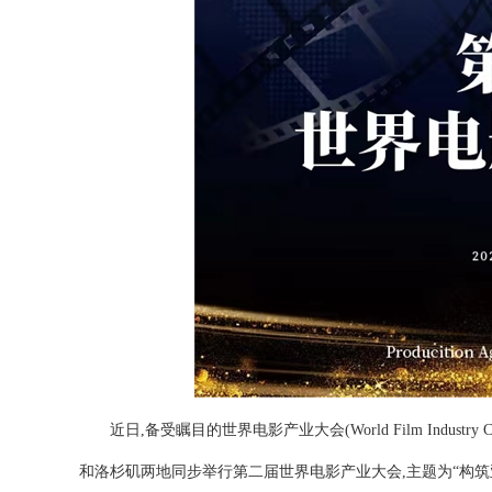
近日
,备受瞩目的世界电影产业大会(World Film Indust
和洛杉矶两地同步举行第二届世界电影产业大会,主题为“构