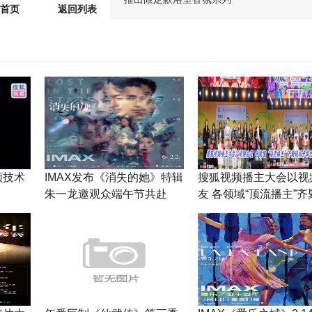
首页
返回列表
频技术
IMAX发布《消失的她》特辑
搜狐视频播主大会以视
朱一龙邀观众端午节共赴
友 各领域“顶流播主”齐
IMAX影院揭秘真相
场分享创作喜悦