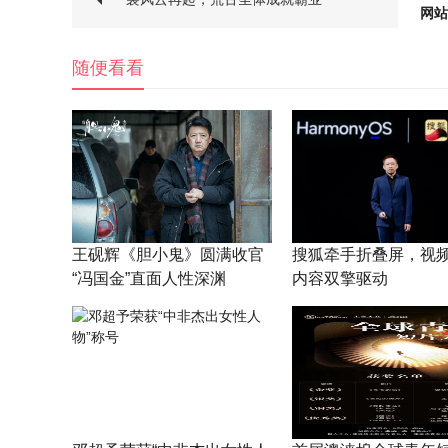
网站
随便看看
王砚辉《胆小鬼》圆满收官
搜狐牵手折叠屏，视
“冯国金”直面人性深渊
内容双擎驱动