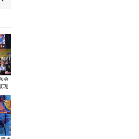
频会
聚现