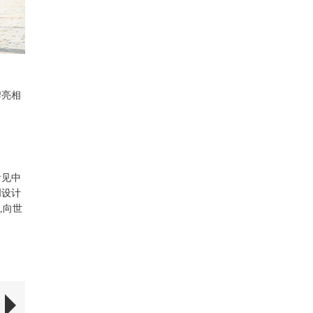
牌亮相
看见中
创设计
,向世