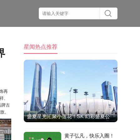
星闻热点推荐
界
服饰再
允祥、
品牌古
绽放。
盛夏星光汇聚小莲花！SK 幻彩盛夏公
演圆满收官，双向奔赴治愈全场
黄子弘凡，快乐入圈！