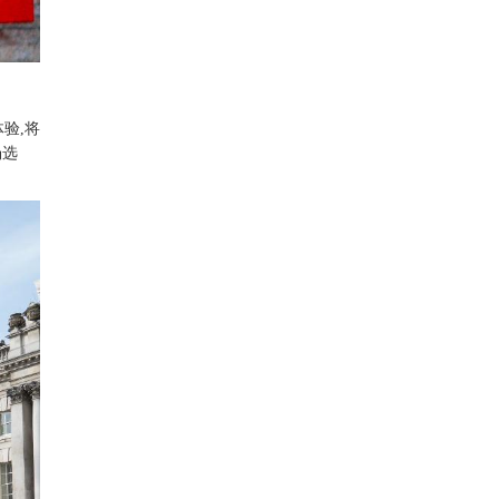
验,将
场选