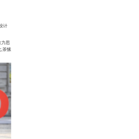
设计
歌力思
;茶愫