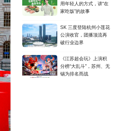
用年轻人的方式，讲“在
家吃饭”的故事
SK 三度登陆杭州小莲花
公演收官，团播顶流再
破行业边界
《江苏超会玩》上演积
分榜“大乱斗”，苏州、无
锡为排名而战