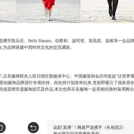
手凯乐石、Helly Hansen、伯希和、波司登、安高若、蓝岐等一众品
台,为品牌搭建中西时尚文化的交流通路。
下
,京东服饰联合
人民日报社新媒体中心、中国服装协会共同发起
“让世界
原创服饰品牌进行专项扶持。
自扶持计划发布以来
,首批即吸引了很多原
凭借苗绣非遗服饰技艺及作品,本次也和京东服饰一起亮相伦敦时装周舞台
追剧“真香”！网易严选携手《长相思2》
推出限定款浴室香氛系列