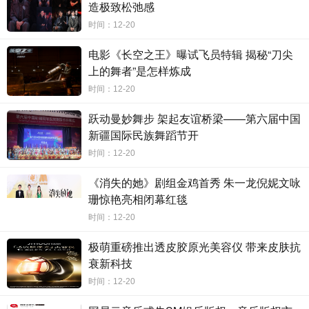
造极致松弛感
时间：12-20
电影《长空之王》曝试飞员特辑 揭秘“刀尖
上的舞者”是怎样炼成
时间：12-20
跃动曼妙舞步 架起友谊桥梁——第六届中国
新疆国际民族舞蹈节开
时间：12-20
《消失的她》剧组金鸡首秀 朱一龙倪妮文咏
珊惊艳亮相闭幕红毯
时间：12-20
极萌重磅推出透皮胶原光美容仪 带来皮肤抗
衰新科技
时间：12-20