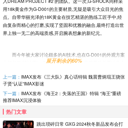
入DREAM PROJECT #2 的团队。这一次,G-SHOCK同样采
用18k黄金作为G-D001的主要材质,无疑是吸引大众目光的焦
点。自带华丽光泽的18K黄金在技艺精湛的熟练工匠手中,经
由复杂而精心的打磨,实现了坚固和优雅的融合,最终打造出世
界上独一无二的高端质感,开启腕表想象的新纪元。
而今年被大家讨论颇多的AI技术,也在G-D001的外观方案
展开剩余的60%
中担任了“设计师”。G-SHOCK将 40年以来积累的关于冲击方
面的数据输入到AI中,并通过反复的人工修正,最终形成了兼具
上一篇：
IMAX发布《三大队》真心话特辑 魏晨曹炳琨王骁张
独创造型和功能性的全新外观。
子贤“认证”IMAX影迷
下一篇：
IMAX发布《海王2：失落的王国》特辑 “海王”重磅
推荐IMAX沉浸体验
热门文章
跳出琐碎日常 GXG 2024秋冬新品发布会打