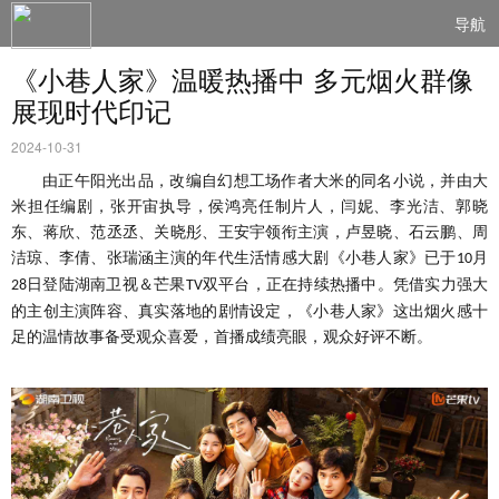
导航
《小巷人家》温暖热播中 多元烟火群像
展现时代印记
2024-10-31
由正午阳光出品，改编自幻想工场作者大米的同名小说，并由大
米担任编剧，张开宙执导，侯鸿亮任制片人，闫妮、李光洁、郭晓
东、蒋欣、范丞丞、关晓彤、王安宇领衔主演，卢昱晓、石云鹏、周
洁琼、李倩、张瑞涵主演
的年代生活情感
大剧《小巷人家》已于
月
10
日
登陆
湖南卫视＆芒果
双平台
，
正在持续热播中。凭借实力强大
28
TV
的主创主演阵容、真实落地的剧情设定，《小巷人家》这出烟火感十
足的温情故事备受观众喜爱，首播成绩亮眼，观众好评不断。