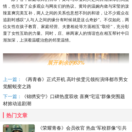
情，也引发了众多观众与网友们的热议。黄玲的温婉内敛与宋莹的泼
辣直爽完美互补，两人之间的关系也意想不到的和谐，让不少观众在
追剧时感叹
“人与人之间的缘分有时候就是这么奇妙”。不仅如此，两
位女性在孩子教育、家庭经营、夫妻相处等方面相互“取经”，充分彰
显了女性互助的力量。同时，庄、林两家人的情谊也在相互帮衬中日
渐加深，上演着温暖治愈的邻里温情。
展开剩余的63%
上一篇：
《再青春》正式开机 高叶侯雯元领衔演绎都市男女
觉醒蜕变之路
下一篇：
《锦绣安宁》口碑热度双收 喜爽“宅逗”群像突围题
材掀动追剧潮
热门文章
《荣耀青春》会员收官 热血“军校群像”引共