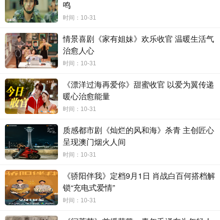
鸣
时间：10-31
情景喜剧《家有姐妹》欢乐收官 温暖生活气
治愈人心
时间：10-31
《漂洋过海再爱你》甜蜜收官 以爱为翼传递
暖心治愈能量
时间：10-31
质感都市剧《灿烂的风和海》杀青 主创匠心
呈现澳门烟火人间
时间：10-31
《骄阳伴我》定档9月1日 肖战白百何搭档解
锁“充电式爱情”
鲜活青春群像勾燃时代回忆
时间：10-31
怀旧现实双重发力引热议