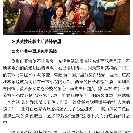
细腻演技诠释生活苦辣酸甜
烟火小巷中重现邻里温情
剧集自开篇便不落俗套，充满生活流质感的名场面轮番呈现，不
断将观众们的追剧热情点燃。在已播剧情中，同为苏州某棉纺厂职工
的黄玲（闫妮
饰）与宋莹（蒋欣
饰）因厂里分房而结缘，自此，庄家
和林家也成为同住在一方小院的
近邻。两家的日子看似平淡，实则各
有困扰：黄玲多次隐忍公婆的偏心，而丈夫庄超英（郭晓东
饰）不断
妥协的态度亦是
“导火索”，终于将她压抑在内心的怒火引燃；林武峰
（李光洁 饰）和宋莹夫妻俩，则是一边欣
赏着聪明懂事的
“别人家的
孩子”，一边对自己家贪玩爱捣蛋的儿子心生担忧……实力演员们凭借
细腻生动的角色塑造，逐渐带观众“走进”这段平凡而灿烂的岁月之
中。
除了各个家庭琐碎的日常，黄玲与宋莹两人之间日渐深厚的闺蜜