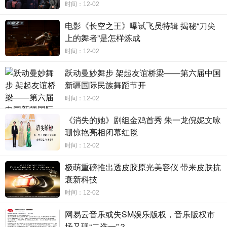
时间：12-02
电影《长空之王》曝试飞员特辑 揭秘“刀尖
参演《封神第一部
:朝歌风云》,并凭借多部作品备受关注的演员李
上的舞者”是怎样炼成
昀锐领衔演绎该系列广告大片。与电影主题无缝融合,广告取景于上海
时间：12-02
影城杜比剧场,这里也曾是该电影的上海首映礼举办场所。于光影之外
跃动曼妙舞步 架起友谊桥梁——第六届中国
定格银幕光辉瞬间,李昀锐与模特身着联名系列造型,轻松愉悦的步入这
新疆国际民族舞蹈节开
阖家欢聚的场景中,随着镜头视角回顾过往,展望来年,带着活力与期许
时间：12-02
开启时尚与文化交融的新春新境。
《消失的她》剧组金鸡首秀 朱一龙倪妮文咏
珊惊艳亮相闭幕红毯
时间：12-02
极萌重磅推出透皮胶原光美容仪 带来皮肤抗
衰新科技
时间：12-02
网易云音乐或失SM娱乐版权，音乐版权市
场又现“二选一”？