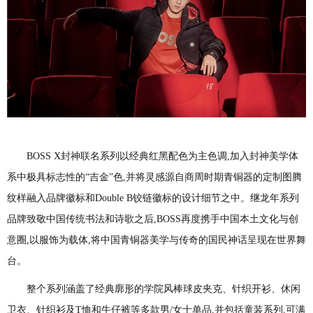
BOSS X封神联名系列以经典红黑配色为主色调,加入封神美学体
系中极具标志性的“吉金”色,并将灵感源自商周时期青铜器的定制图腾
纹样融入品牌徽标和Double B铰链徽标的设计细节之中。继龙年系列
品牌致敬中国传统书法和诗歌之后,BOSS再度携手中国本土文化与创
意圈,以服饰为载体,将中国青铜器美学与传奇的国民神话呈现在世界舞
台。
整个系列涵盖了经典廓形的学院风棒球皮夹克、针织开衫、休闲
卫衣、针织衫及
T恤和牛仔裤等多款男/女士单品,并包括童装系列,可满