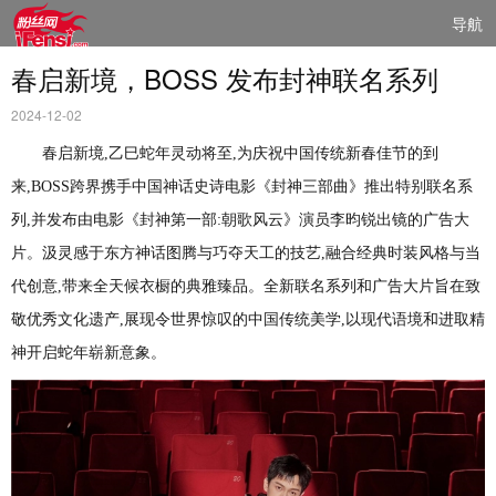
导航
春启新境，BOSS 发布封神联名系列
2024-12-02
春启新境
,乙巳蛇年灵动将至,为庆祝中国传统新春佳节的到
来,BOSS跨界携手中国神话史诗电影《封神三部曲》推出特别联名系
列,并发布由电影《封神第一部:朝歌风云》演员李昀锐出镜的广告大
片。汲灵感于东方神话图腾与巧夺天工的技艺,融合经典时装风格与当
代创意,带来全天候衣橱的典雅臻品。全新联名系列和广告大片旨在致
敬优秀文化遗产,展现令世界惊叹的中国传统美学,以现代语境和进取精
神开启蛇年崭新意象。