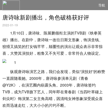
导航
唐诗咏新剧播出，角色破格获好评
2022-01-19
1月10日，唐诗咏、陈展鹏领衔主演的TVB剧《铁拳英
雄》播出。在剧中，唐诗咏一改往日斯文形象，饰演贪钱、
狡猾又搞笑的打女钱芊芊，颠覆性的演出让观众表示非常惊
喜，大赞其演技好，粗鲁又不失可爱，非常符合人物设定。
纵观唐诗咏演艺之路，我们会发现，类似“演技好”的称赞
一直跟随着她。2000年，唐诗咏参演单元剧《青春
@Y2K》，在演艺圈内崭露头角。2003年，唐诗咏签约
TVB，成为TVB旗下艺人，同年即在青春剧《当四叶草碰上
剑尖时》饰演第二女主角高晴，因清纯女神形象深受观众喜
欢而迅速走红，大大小小的片约不断。