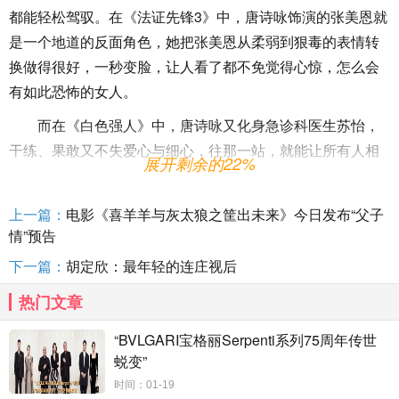
都能轻松驾驭。在《法证先锋3》中，唐诗咏饰演的张美恩就
是一个地道的反面角色，她把张美恩从柔弱到狠毒的表情转
换做得很好，一秒变脸，让人看了都不免觉得心惊，怎么会
有如此恐怖的女人。
而在《白色强人》中，唐诗咏又化身急诊科医生苏怡，
干练、果敢又不失爱心与细心，往那一站，就能让所有人相
展开剩余的22%
信她就是一个急诊科医生。
在圈内，唐诗咏还是典型的工作狂，拍摄《超能使者》
上一篇：
电影《喜羊羊与灰太狼之筐出未来》今日发布“父子
时，她就因太拼命连续几天只睡三四小时，导致体力透支，
情”预告
体重持续下降。在刚杀青的《隐形战队》记者会上，唐诗咏
下一篇：
​胡定欣：最年轻的连庄视后
承认因太劳累导致免疫力降低，已向经纪人请假半年调理身
热门文章
体。
“BVLGARI宝格丽Serpenti系列75周年传世
蜕变”
时间：01-19
喜欢唐诗咏的朋友也不要担心未来半年见不到女神，因为