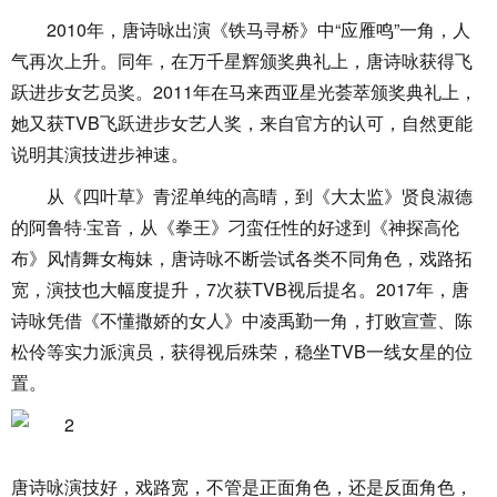
2010年，唐诗咏出演《铁马寻桥》中“应雁鸣”一角，人
气再次上升。同年，在万千星辉颁奖典礼上，唐诗咏获得飞
跃进步女艺员奖。2011年在马来西亚星光荟萃颁奖典礼上，
她又获TVB飞跃进步女艺人奖，来自官方的认可，自然更能
说明其演技进步神速。
从《四叶草》青涩单纯的高晴，到《大太监》贤良淑德
的阿鲁特·宝音，从《拳王》刁蛮任性的好逑到《神探高伦
布》风情舞女梅妹，唐诗咏不断尝试各类不同角色，戏路拓
宽，演技也大幅度提升，7次获TVB视后提名。2017年，唐
诗咏凭借《不懂撒娇的女人》中凌禹勤一角，打败宣萱、陈
松伶等实力派演员，获得视后殊荣，稳坐TVB一线女星的位
置。
唐诗咏演技好，戏路宽，不管是正面角色，还是反面角色，