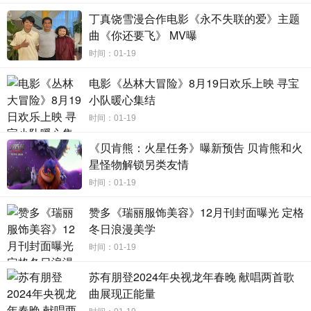
2022年，对唐诗咏来说应该是个丰收的年份，她有不少剧将
丁真饶雪漫合作电影《永不失联的爱》主题
在今年播出，如已杀青的《隐形战队》《超能使者》《白色
曲《你还要飞》 MV曝
强人II》等。在接受记者采访时唐诗咏也表示：2022年有好几
时间：01-19
部要播，希望观众不要厌弃我。让我们期待她2022年精彩表
电影《丛林大冒险》8月19日欢乐上映 寻宝
演吧~
小队暖心集结
时间：01-19
《贝肯熊：火星任务》曝新预告 贝肯熊和火
星怪物解锁另类友情
时间：01-19
赞多《瑞丽服饰美容》12月刊封面曝光 定格
冬日浪漫美学
时间：01-19
苏有朋登2024年央视龙年春晚 献唱两首歌
曲展现正能量