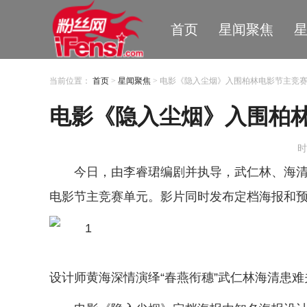
首页
星闻聚焦
当前位置：
首页
>
星闻聚焦
> 电影《隐入尘烟》入围柏林电影节主竞
电影《隐入尘烟》入围柏
时
今日，由李睿珺编剧并执导，武仁林、海清
电影节主竞赛单元。影片同时发布定档海报和预
设计师黄海深情演绎“春燕衔穗”武仁林海清患难