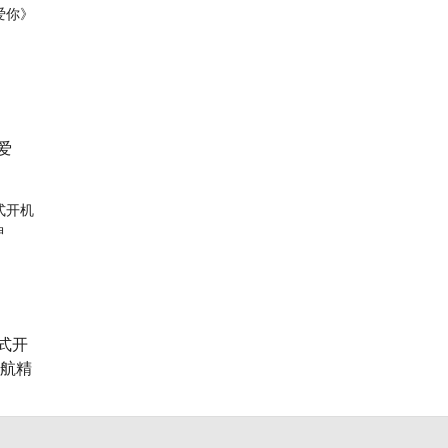
爱
式开
民航精