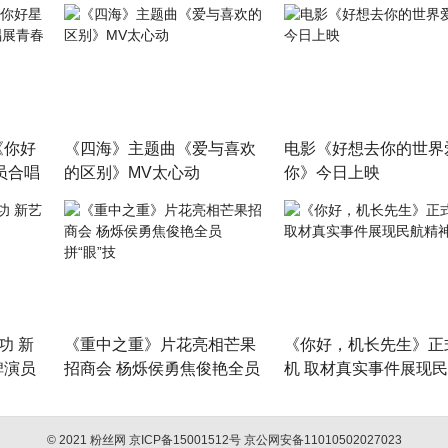
《你好
《四海》主题曲《爱与喜欢
电影《好想去你的世界
员合唱
的区别》MV太心动
你》今日上映
功 新
《重中之重》片花亮相芒果
《你好，机长先生》正
碑演员
招商会 杨烁侯勇焦俊艳全员
机 取材真实事件展现
拼“眼”技
神
© 2021 粉丝网 京ICP备15001512号 京公网安备11010502027023