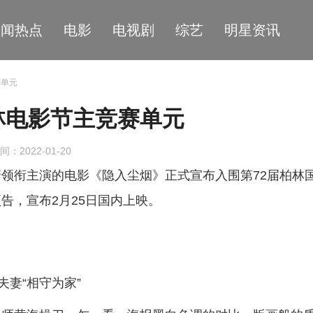
星闻热点
电影
电视剧
综艺
明星资讯
赛单元
林电影节主竞赛单元
间：2022-01-20
领衔主演的电影《隐入尘烟》正式宣布入围第72届柏林
告，宣布2月25日国内上映。
夫妻“相守为家”