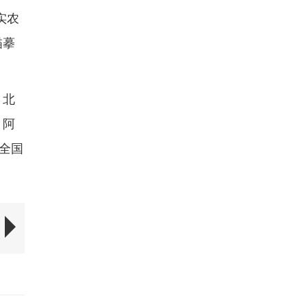
实农
描摹
、北
、阿
全国