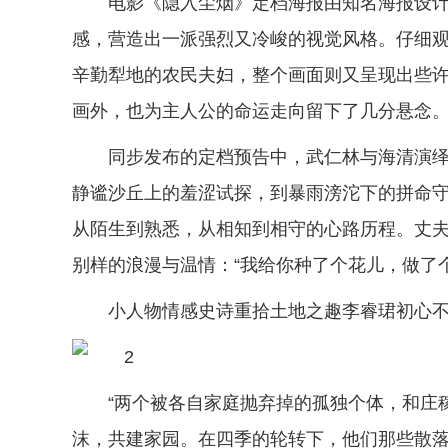
电影《隐入尘烟》定档海报由知名海报设
感，营造出一派强烈又冷峻的视觉风格。仔细
辛勤犁地的农民夫妇，整个画面则又呈现出些
画外，也为主人公的命运走向留下了几分悬念
同步发布的定档预告中，武仁林与海清演
静谧沙丘上的羞涩试探，到暴雨滂沱下的拼命
从陌生到熟悉，从相知到相守的心路历程。丈
别样的浪漫与温情：“我给你种了个花儿，做了
小人物情感史诗重拾土地之趣李睿珺初心
“两个被各自家庭抛弃掉的孤独个体，和庄
沫，共建家园。在四季的轮转下，他们那些散