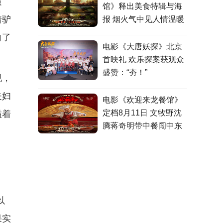
质
馆》释出美食特辑与海
着驴
报 烟火气中见人情温暖
向了
电影《大唐妖探》北京
首映礼 欢乐探案获观众
盛赞：“夯！”
视，
夫妇
电影《欢迎来龙餐馆》
定档8月11日 文牧野沈
溢着
腾蒋奇明带中餐闯中东
以
果实