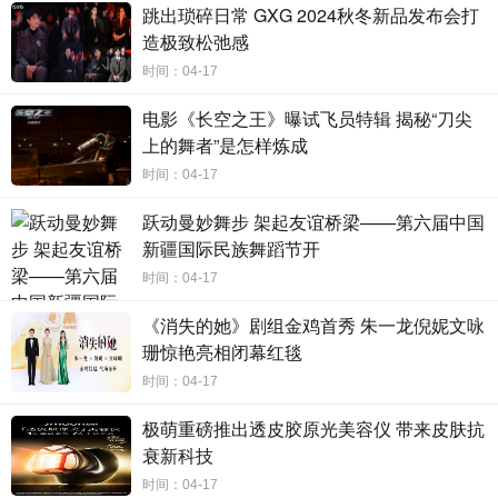
杰科Q25臻品音箱声中醒来，柔和的音乐缓缓流淌进耳朵，早
跳出琐碎日常 GXG 2024秋冬新品发布会打
造极致松弛感
起也变得格外惬意。简约的外观设计、清晰立体的环绕音
质，当音乐响起，瞬间赶走一天的疲惫，在悦耳音乐声中反
时间：04-17
复爱上生活。”周峻纬在小红书上分享了他与杰科Q25共同度
电影《长空之王》曝试飞员特辑 揭秘“刀尖
过的美妙时光，吸引了数万名粉丝互动。
上的舞者”是怎样炼成
时间：04-17
视频中，周峻纬展示了他使用杰科Q25臻品音箱的花式玩
法：清晨起来的第一件事，用杰科音箱播放音乐，唤醒身
跃动曼妙舞步 架起友谊桥梁——第六届中国
体；听网课时，把音效调整为“清澈人声”，演讲的声音特别
新疆国际民族舞蹈节开
入耳，学习起来更轻松；听音乐选择“臻品还原”模式，沉浸
时间：04-17
式地体验没有被压缩过的无损音质；“Live模式”是练习拉小提
《消失的她》剧组金鸡首秀 朱一龙倪妮文咏
琴时的最佳合奏者，臻品母带和音为小提琴提供了绝佳的伴
珊惊艳亮相闭幕红毯
奏。杰科的设计外观低调优雅，可以融合进任何一种装修风
时间：04-17
格中，将杰科摆在书架上，就是质感十足的家居单品。
极萌重磅推出透皮胶原光美容仪 带来皮肤抗
3
. 鹿先森乐队
：十年国民乐队揭秘排练室“新朋友”，最
衰新科技
懂乐器的音箱搭档
时间：04-17