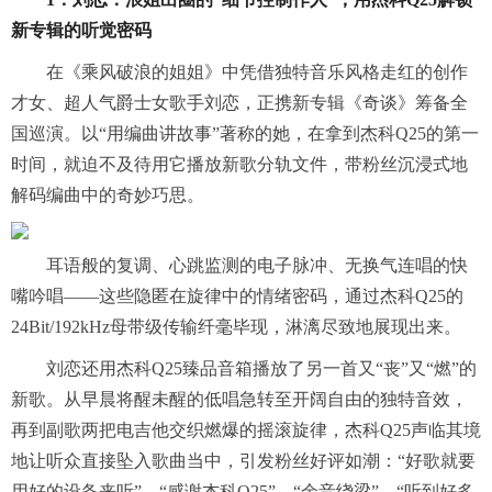
新专辑的听觉密码
在《乘风破浪的姐姐》中凭借独特音乐风格走红的创作
才女、超人气爵士女歌手刘恋，正携新专辑《奇谈》筹备全
国巡演。以“用编曲讲故事”著称的她，在拿到杰科Q25的第一
时间，就迫不及待用它播放新歌分轨文件，带粉丝沉浸式地
解码编曲中的奇妙巧思。
耳语般的复调、心跳监测的电子脉冲、无换气连唱的快
嘴吟唱——这些隐匿在旋律中的情绪密码，通过杰科Q25的
24Bit/192kHz母带级传输纤毫毕现，淋漓尽致地展现出来。
刘恋还用杰科Q25臻品音箱播放了另一首又“丧”又“燃”的
新歌。从早晨将醒未醒的低唱急转至开阔自由的独特音效，
再到副歌两把电吉他交织燃爆的摇滚旋律，杰科Q25声临其境
地让听众直接坠入歌曲当中，引发粉丝好评如潮：“好歌就要
用好的设备来听”、“感谢杰科Q25”、“余音绕梁”、“听到好多