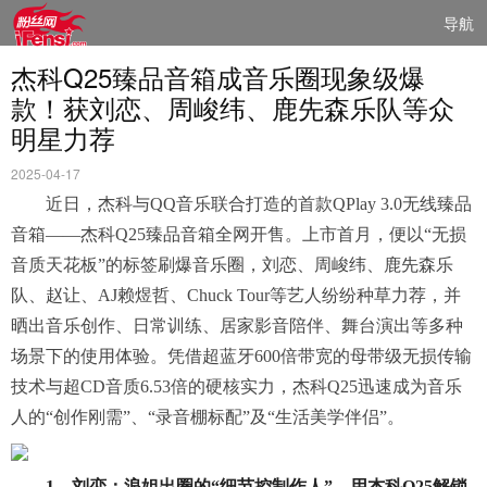
导航
杰科Q25臻品音箱成音乐圈现象级爆
款！获刘恋、周峻纬、鹿先森乐队等众
明星力荐
2025-04-17
近日，杰科与QQ音乐联合打造的首款QPlay 3.0无线臻品
音箱——杰科Q25臻品音箱全网开售。上市首月，便以“无损
音质天花板”的标签刷爆音乐圈，刘恋、周峻纬、鹿先森乐
队、赵让、AJ赖煜哲、Chuck Tour等艺人纷纷种草力荐，并
晒出音乐创作、日常训练、居家影音陪伴、舞台演出等多种
场景下的使用体验。凭借超蓝牙600倍带宽的母带级无损传输
技术与超CD音质6.53倍的硬核实力，杰科Q25迅速成为音乐
人的“创作刚需”、“录音棚标配”及“生活美学伴侣”。
1．
刘恋：浪姐出圈的“细节控制作人”，用
杰科
Q25解锁