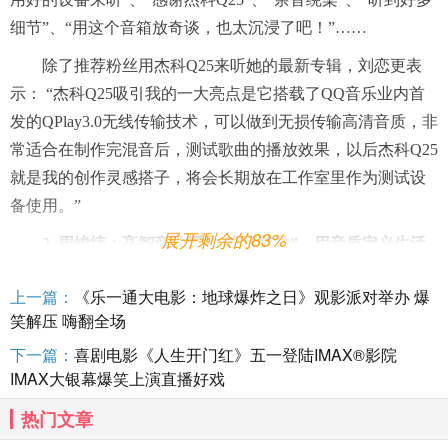
细节”、“用这个音箱放奇谈，也太沉浸了吧！”……
除了推荐粉丝用杰科Q25来听她的最新专辑，刘恋更表
示： “杰科Q25吸引我的一大亮点是它搭载了QQ音乐业内首
发的QPlay3.0无线传输技术，可以做到无损传输高清音质，非
常适合在制作完混音后，测试歌曲的播放效果，以后杰科Q25
就是我的创作灵感搭子，将会长期放在工作室里作为测试设
备使用。”
展开剩余的83%
2.
周峻纬：
高智商学霸的“声
活
美学”，用音质定义生活
仪式感
上一篇：
《乐一通大电影：地球爆炸之日》观影派对举办 爆
演技派男神、高颜值学霸、戏剧心理疗愈师……多才多
笑解压 嗨翻全场
艺的高智商跨界达人周峻纬，在国外收到了他的礼物——杰
下一篇：
喜剧电影《人生开门红》五一登陆IMAX®影院
科Q25臻品音箱。
IMAX大银幕爆笑上演直播好戏
热门文章
“当清晨的阳光穿透窗帘洒在身上，在杰科和Q音联名的