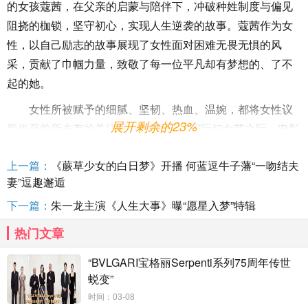
的女孩蔻茜，在父亲的启蒙与陪伴下，冲破种姓制度与偏见
阻挠的枷锁，坚守初心，实现人生逆袭的故事。蔻茜作为女
性，以自己励志的故事展现了女性面对困难无畏无惧的风
采，贡献了巾帼力量，致敬了每一位平凡却有梦想的、了不
起的她。
女性所被赋予的细腻、坚韧、热血、温婉，都将女性议
展开剩余的23%
题推至前所未有的关注度，时至“三八”国际妇女节之际，电影
《印度女孩》以赛场女性竞技选手这一段温暖励志的故事，
上一篇：
《蕨草少女的白日梦》开播 何蓝逗牛子藩“一吻结夫
将“她”力量传递，以热血的竞技带给观众感动，以拼搏进取的
妻”逗趣邂逅
姿态将女性的无限可能展示在观众面前，见证她的夺目光
辉。如蔻茜一般，即使平凡，也未曾停息奔跑的脚步，也未
下一篇：
朱一龙主演《人生大事》曝“愿星入梦”特辑
因质疑放弃初心热爱，这是影片借蔻茜这一角色希望传递给
热门文章
观众的意义，也是女性力量的最佳彰显。
“BVLGARI宝格丽Serpenti系列75周年传世
电影《印度女孩》由印度斯瓦卡蒂恩电影制片公司出
蜕变”
品、中国电影集团公司进口、华夏电影发行有限责任公司发
时间：03-08