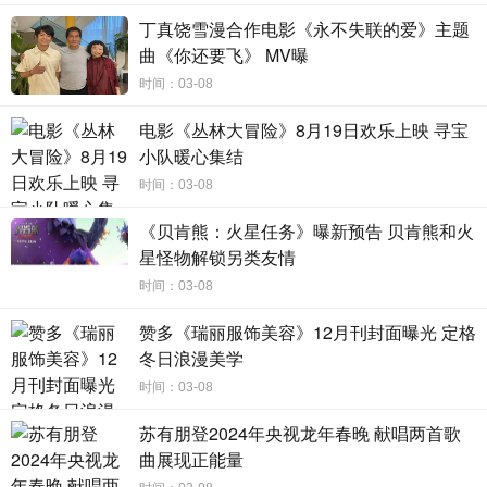
行、长影集团译制片制作有限责任公司译制、珠江影业传媒
丁真饶雪漫合作电影《永不失联的爱》主题
股份有限公司协助推广。致敬女性美好赋能，不畏身份所束
曲《你还要飞》 MV曝
缚，“别拦我，拿冠军”！平凡女孩的熠熠芳华，3月18日全国
时间：03-08
上映，敬请期待。
电影《丛林大冒险》8月19日欢乐上映 寻宝
小队暖心集结
时间：03-08
《贝肯熊：火星任务》曝新预告 贝肯熊和火
星怪物解锁另类友情
时间：03-08
赞多《瑞丽服饰美容》12月刊封面曝光 定格
冬日浪漫美学
时间：03-08
苏有朋登2024年央视龙年春晚 献唱两首歌
曲展现正能量