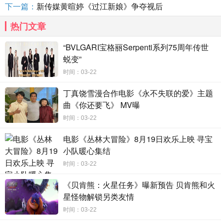
下一篇：
新传媒黄暄婷《过江新娘》争夺视后
热门文章
“BVLGARI宝格丽Serpenti系列75周年传世
蜕变”
时间：03-22
丁真饶雪漫合作电影《永不失联的爱》主题
曲《你还要飞》 MV曝
时间：03-22
电影《丛林大冒险》8月19日欢乐上映 寻宝
小队暖心集结
时间：03-22
《贝肯熊：火星任务》曝新预告 贝肯熊和火
星怪物解锁另类友情
时间：03-22