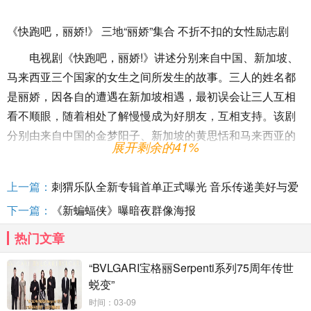
《快跑吧，丽娇!》 三地“丽娇”集合 不折不扣的女性励志剧
电视剧《快跑吧，丽娇!》讲述分别来自中国、新加坡、
马来西亚三个国家的女生之间所发生的故事。三人的姓名都
是丽娇，因各自的遭遇在新加坡相遇，最初误会让三人互相
看不顺眼，随着相处了解慢慢成为好朋友，互相支持。该剧
分别由来自中国的金梦阳子、新加坡的黄思恬和马来西亚的
展开剩余的41%
吴俐璇三位女演员饰演丽娇，聚焦三个女生的励志故事，是
一部不折不扣的女性励志剧。《快跑吧，丽娇!》将在4月15
上一篇：
刺猬乐队全新专辑首单正式曝光 音乐传递美好与爱
日播出。
下一篇：
《新蝙蝠侠》曝暗夜群像海报
热门文章
由孙政、谢俊峰、黄暄婷主演的电视剧《寄生》围绕着
“BVLGARI宝格丽Serpenti系列75周年传世
兄弟两人展开，哥哥从小要靠弟弟来“续命”，而坚持向善的弟
蜕变”
弟在得知真相后会决定复仇吗？故事题材较为大胆，引发观
时间：03-09