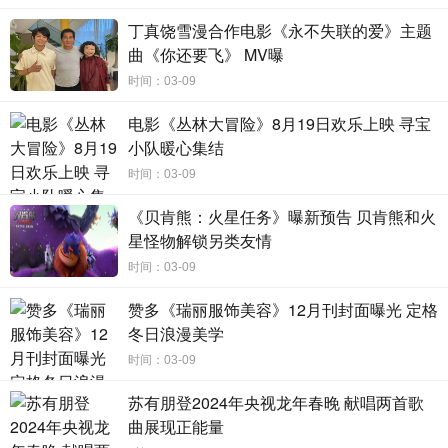
众猜想，目前《寄生》正在拍摄中，预计将于5月播出。
丁真饶雪漫合作电影《永不失联的爱》主题
曲《你还要飞》 MV曝
时间：03-09
2022年新传媒集团将会与CATCHPLAY、百聿数码创意
电影《丛林大冒险》8月19日欢乐上映 寻宝
合作制作电视剧《良辰吉时》，本剧由国际知名导演侯孝贤
小队暖心集结
担任总监制，是一部最奇幻写实、幽默讽刺的电视剧，充满
时间：03-09
了神秘感。新艺经纪艺人陈丽贞和陈罗密欧也获邀与金马奖
《贝肯熊：火星任务》曝新预告 贝肯熊和火
影帝李康生、影后张艾嘉、谢欣颖、杨祐宁、姚以缇、段钧
星怪物解锁另类友情
豪、薛仕凌、黄仲崑、周采诗、吴大维等众多演技派演员携
时间：03-09
手出演，该剧预计3月将于CATCHPLAY、HBO同步播出。
赞多《瑞丽服饰美容》12月刊封面曝光 定格
冬日浪漫美学
时间：03-09
苏有朋登2024年央视龙年春晚 献唱两首歌
由众多老戏骨出演的电视剧《亲家、冤家做头家》讲述
曲展现正能量
了一群不服老的老年人“活到老，学到老”再创业的故事，堪称