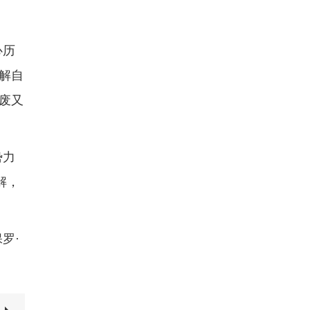
心历
解自
废又
势力
解，
罗·