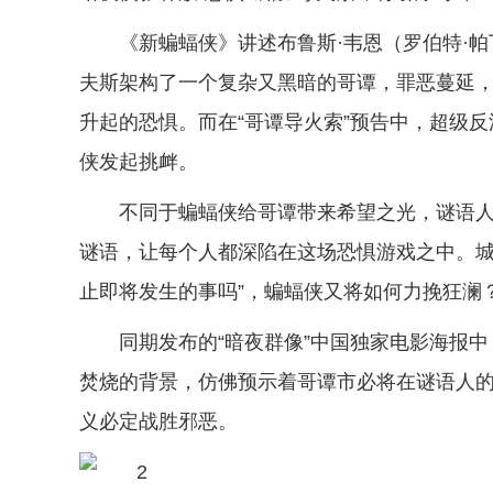
《新蝙蝠侠》讲述布鲁斯·韦恩（罗伯特·帕
夫斯架构了一个复杂又黑暗的哥谭，罪恶蔓延
升起的恐惧。而在“哥谭导火索”预告中，超级反
侠发起挑衅。
不同于蝙蝠侠给哥谭带来希望之光，谜语
谜语，让每个人都深陷在这场恐惧游戏之中。城
止即将发生的事吗”，蝙蝠侠又将如何力挽狂澜
同期发布的“暗夜群像”中国独家电影海报
焚烧的背景，仿佛预示着哥谭市必将在谜语人的
义必定战胜邪恶。