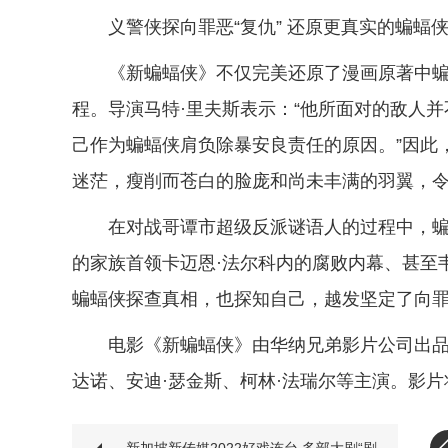
义警侠探向罪恶“复仇” 还原更真实的蝙蝠
《新蝙蝠侠》不仅完美还原了漫画原著中
程。导演马特·里夫斯表示：“他所面对的敌人
己作为蝙蝠侠肩负除暴安良责任的原因。”因此
迷茫，瘦削而苍白的脸庞和尚未丰满的羽翼，
在对战哥谭市超级反派谜语人的过程中，
的家族首领卡迈恩·法尔科内的腐败内幕、甚至
蝙蝠侠探查真相，也探知自己，越发坚定了向罪
电影《新蝙蝠侠》由华纳兄弟影片公司出品，
达诺、安迪·瑟金斯、柯林·法瑞尔等主演。影片