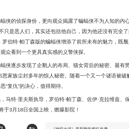
侠
蝙蝠侠的侦探身份，更向观众揭露了蝙蝠侠不为人知的内
并不只是恶人们，其实还包括他自己，因为他还没有完全了
，罗伯特·帕丁森版的蝙蝠侠增添了前所未有的魅力，既颓
令观众看到一个更具真实感的义警侠探。
蝙蝠侠逐步发现了企鹅人的布局、猫女背后的秘密、最有
韦恩家族尘封多年的惊人秘密。随着一个又一个谜语被破
恶“复仇”的决心，值得期待。
马特·里夫斯执导，罗伯特·帕丁森、佐伊·克拉维兹、保
将于3月18日全国上映，燃爆影院！