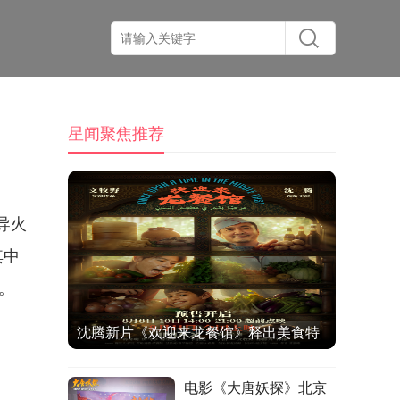
星闻聚焦推荐
导火
其中
。
沈腾新片《欢迎来龙餐馆》释出美食特
辑与海报 烟火气中见人情温暖
电影《大唐妖探》北京