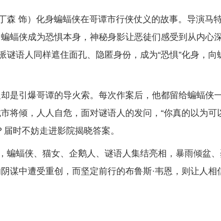
丁森 饰）化身蝙蝠侠在哥谭市行侠仗义的故事。导演马特
，蝙蝠侠成为恐惧本身，神秘身影让恶徒们感受到从内心
派谜语人同样遮住面孔、隐匿身份，成为“恐惧”化身，向
人却是引爆哥谭的导火索。每次作案后，他都留给蝙蝠侠
市将倾，人人自危，面对谜语人的发问，“你真的以为可
？届时不妨走进影院揭晓答案。
中，蝙蝠侠、猫女、企鹅人、谜语人集结亮相，暴雨倾盆、
阴谋中遭受重创，而坚定前行的布鲁斯·韦恩，则让人相