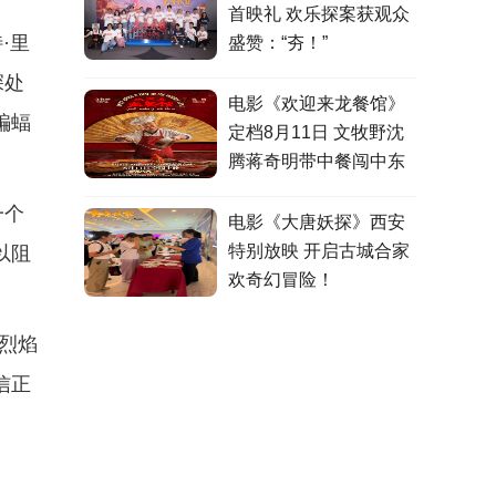
首映礼 欢乐探案获观众
·里
盛赞：“夯！”
深处
电影《欢迎来龙餐馆》
蝙蝠
定档8月11日 文牧野沈
腾蒋奇明带中餐闯中东
一个
电影《大唐妖探》西安
特别放映 开启古城合家
以阻
欢奇幻冒险！
烈焰
信正