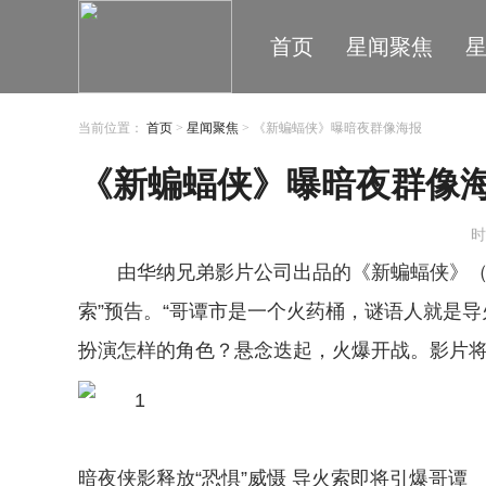
首页
星闻聚焦
当前位置：
首页
>
星闻聚焦
> 《新蝙蝠侠》曝暗夜群像海报
《新蝙蝠侠》曝暗夜群像
时
由华纳兄弟影片公司出品的《新蝙蝠侠》（Th
索”预告。“哥谭市是一个火药桶，谜语人就是
扮演怎样的角色？悬念迭起，火爆开战。影片将
暗夜侠影释放“恐惧”威慑 导火索即将引爆哥谭