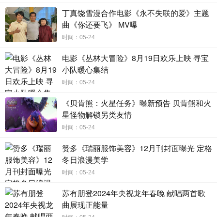
全民“无畏追爱”
丁真饶雪漫合作电影《永不失联的爱》主题
曲《你还要飞》 MV曝
抖音站内造势玩法速成
时间：05-24
抖音电商超级品牌日联手联合利华，通过明星效应-头部
达人-各圈层垂类达人矩阵对“无畏追爱”进行了兼具声量与意
电影《丛林大冒险》8月19日欢乐上映 寻宝
小队暖心集结
义的演绎。
时间：05-24
全民挑战赛：演绎各行各业的热爱
《贝肯熊：火星任务》曝新预告 贝肯熊和火
今年1月22日，吉尼斯世界纪录宣布苏翊鸣以内转
星怪物解锁另类友情
1980（转体五周半）抓板动作打破世界纪录。抖音电商超级
时间：05-24
品牌日团队挖掘出强沟通符号“1980”，用“1980”去承接诠
赞多《瑞丽服饰美容》12月刊封面曝光 定格
释“无畏追爱”的主张，鼓励各行各业的普通人找寻“自己的
冬日浪漫美学
1980”，并以无畏勇敢的态度，用行动向自己的热爱
时间：05-24
的“1980”告白。
苏有朋登2024年央视龙年春晚 献唱两首歌
5月14日，苏翊鸣化身追爱发起人，在抖音站内发起#无
曲展现正能量
畏追爱翊鸣惊人 全民挑战赛。挑战赛中附有定制专属贴纸道