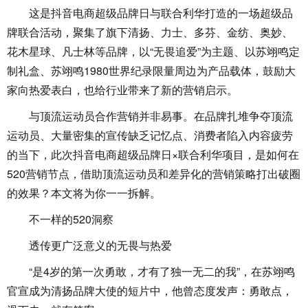
这是抖音电商超级品牌日与联合利华打造的一场超级品
牌联合活动，聚集了旗下清扬、力士、多芬、金纺、奥妙、
花木星球、凡士林等品牌，以“无畏追爱”为主题、以苏翊鸣定
制礼盒、苏翊鸣1980世界纪录限量周边为产品载体，鼓励大
家向热爱表白，也给行业带来了新的营销启示。
与顶流运动员合作营销并非易事。在品牌扎堆争夺顶流
运动员、大量密集的宣传缺乏记忆点、消费者陷入内容疲劳
的当下，此次抖音电商超级品牌日×联合利华项目，是如何在
520营销节点，借助顶流运动员和差异化的营销策略打出破圈
的效果？本文将为你一一拆解。
不一样的520洞察
透传更广泛意义的无畏与热爱
“是4岁的第一次勇敢，才有了独一无二的我”，在苏翊鸣
官宣成为清扬品牌大使的短片中，他曾态度发声：勇敢点，