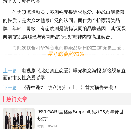
滑下去，就有答案。
作为顶流运动员，苏翊鸣无畏追求热爱、挑战自我极限
的特质，是大众对他最广泛的认同。而作为个护家清类品
牌，年轻、勇敢、有态度则是清扬认同的品牌基因，其“无畏
向前”的品牌理念与苏翊鸣的“无畏”精神内核高度契合。
而此次联合利华抖音电商超级品牌日的主题“无畏追爱，
展开剩余的78%
翊鸣惊人”，则是在夯实“无畏”的基础上进行了概念的升级和
心智的进一步透传，鼓励大家用信念和勇气大胆追求自己
上一篇：
电视剧《此处禁止恋爱》曝光概念海报 新锐视角直
所“爱”。
面都市女性恋爱哲学
这个“爱”，不局限于一般意义上的爱，是更广泛、内涵更
下一篇：
《碟中谍7：致命清算（上）》首支预告来袭！
丰富的热爱与追求。这种“爱”，或许是需要长期深耕的专业、
热门文章
或是需要刻意练习的技能、或许是心心念念的梦想、更或许
是一份永恒不变的少年热忱。这样的概念和意识传达，在520
“BVLGARI宝格丽Serpenti系列75周年传世
的特殊节点，丰富了“爱”的认知与情感层次，与一般的520营
蜕变”
销概念拉出了差距，挖掘出了差异化的用户心智。
时间：05-24