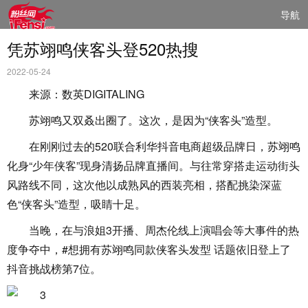
导航
凭苏翊鸣侠客头登520热搜
2022-05-24
来源：数英DIGITALING
苏翊鸣又双叒出圈了。这次，是因为“侠客头”造型。
在刚刚过去的520联合利华抖音电商超级品牌日，苏翊鸣
化身“少年侠客”现身清扬品牌直播间。与往常穿搭走运动街头
风路线不同，这次他以成熟风的西装亮相，搭配挑染深蓝
色“侠客头”造型，吸睛十足。
当晚，在与浪姐3开播、周杰伦线上演唱会等大事件的热
度争夺中，#想拥有苏翊鸣同款侠客头发型 话题依旧登上了
抖音挑战榜第7位。