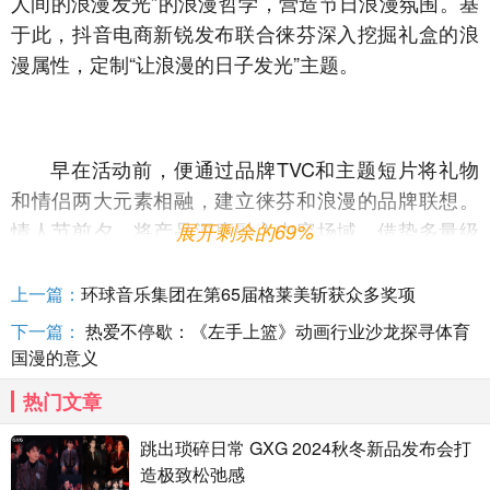
人间的浪漫发光”的浪漫哲学，营造节日浪漫氛围。基
于此，抖音电商新锐发布联合徕芬深入挖掘礼盒的浪
漫属性，定制“让浪漫的日子发光”主题。
早在活动前，便通过品牌TVC和主题短片将礼物
和情侣两大元素相融，建立徕芬和浪漫的品牌联想。
情人节前夕，将产品深度融入内容场域，借势多量级
展开剩余的69%
达人矩阵打造热点事件#一年一度撒狗粮大赛 。头部
达人@唐梓 首发视频为活动造势，唐梓几经波折成功
上一篇：
环球音乐集团在第65届格莱美斩获众多奖项
挑战帮女友吹头发并浪漫表白，将徕芬新品自然引入
下一篇：
热爱不停歇：《左手上篮》动画行业沙龙探寻体育
大众视野。达人@小白和橙子 用吹头发呈现两代人的
国漫的意义
浪漫家庭氛围，@刘梓豪 、@塔塔可可 帮女友吹头发
热门文章
做造型，过程搞笑又温馨，达人情侣间浪漫十足的吹
头发互动引发站内花式撒狗粮热潮；最终话题#一年一
跳出琐碎日常 GXG 2024秋冬新品发布会打
度撒狗粮大赛 荣登抖音挑战榜TOP14、抖音种草榜
造极致松弛感