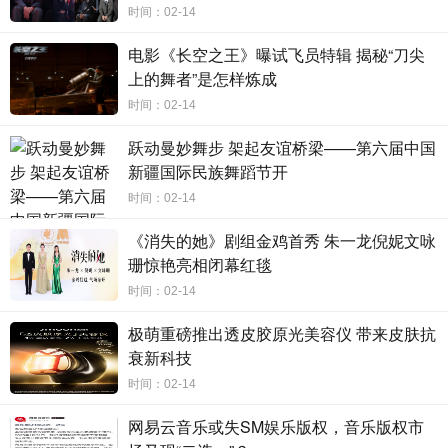
TOP15。
时间：02-14
电影《长空之王》曝试飞员特辑 揭秘“刀尖
上的舞者”是怎样炼成
时间：02-14
话题登上抖音热榜后，情侣达人@露仔与旭峰的
跃动曼妙舞步 架起友谊桥梁——第六届中国
新疆国际民族舞蹈节开
日常 以带着徕芬粉金限定礼盒出差为节点，对徕芬新
品进行展示、使用和深度种草，加深用户对品牌的了
时间：02-14
解与信任。
《消失的她》剧组金鸡首秀 朱一龙倪妮文咏
珊惊艳亮相闭幕红毯
时间：02-14
极萌重磅推出透皮胶原光美容仪 带来皮肤抗
衰新科技
时间：02-14
多元化的内容场景将徕芬粉金限定礼盒和情侣深
网易云音乐或失SM娱乐版权，音乐版权市
度链接，强化徕芬“让浪漫的日子发光”的浪漫属性。同