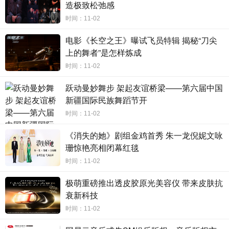
造极致松弛感
出。
时间：11-02
电影《长空之王》曝试飞员特辑 揭秘“刀尖
上的舞者”是怎样炼成
时间：11-02
跃动曼妙舞步 架起友谊桥梁——第六届中国
新疆国际民族舞蹈节开
时间：11-02
《消失的她》剧组金鸡首秀 朱一龙倪妮文咏
珊惊艳亮相闭幕红毯
时间：11-02
极萌重磅推出透皮胶原光美容仪 带来皮肤抗
衰新科技
对于赞多的音乐，“燃炸”和“舞蹈王者”绝对是不可忽视的
时间：11-02
关键词，他将这种充满激情的音乐风格与自身完美融合，使
音乐充满了灵魂、态度和温度。上海站巡演的圆满收官，赞