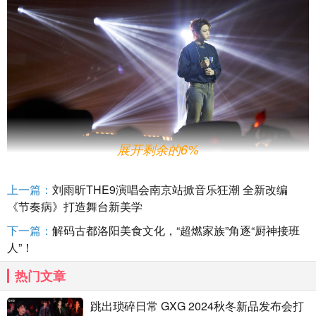
展开剩余的6%
上一篇：
刘雨昕THE9演唱会南京站掀音乐狂潮 全新改编
每场演出都以独特的歌曲作为压轴，而上海站则以你的
《节奏病》打造舞台新美学
名字主题曲 《没什么大不了》作为精彩收尾，以赞多的视
角，用真挚而动人的音符勾勒出了整个巡演的故事。上海站
下一篇：
解码古都洛阳美食文化，“超燃家族”角逐“厨神接班
人”！
的演出再次展示了赞多卓越的舞台表演和音乐才华，也同样
惊喜满满。特别嘉宾于洋的亮相为整场演出增添了一抹亮
热门文章
色。赞多与于洋合唱了近期发行的新歌《逆风的少年》，他
跳出琐碎日常 GXG 2024秋冬新品发布会打
们独特的嗓音和默契的配合给观众带来了一次温暖的合唱演