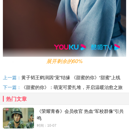
展开剩余的60%
爆款主创倾力合作，
“悬疑+医术”造就奇案
《天书黎明》是一部集聚了
“悬疑探案”与“热血少年”两大热门元素的古
上一篇：
黄子韬王鹤润因“宠”结缘 《甜蜜的你》“甜蜜”上线
装冒险悬疑剧，本剧的男主角
符生（李宏毅
饰）本是一位痴迷医学不谙世
下一篇：
《甜蜜的你》：萌宠可爱扎堆，开启温暖治愈之旅
事的呆萌少年，却被人误认为是百医之死的凶手，为了自救不得不踏上寻
热门文章
找神秘
“天书”的旅程。途中他巧遇古灵精怪的腹黑大小姐文珏（苏晓彤
饰）以及看似纨绔的百戏艺人顾天（余承恩 饰），三人结伴同行，在离奇
《荣耀青春》会员收官 热血“军校群像”引共
事件与奇诡悬案中共同成长，逐渐见证彼此之间的友情与爱情......
鸣
时间：10-07
《天书黎明》的导演及编剧等主创团队，均在悬疑探案剧领域有着不