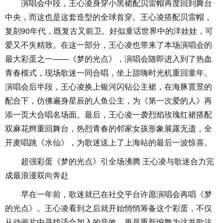
演唱会中段，王心凌身穿小黑裙配贝雷帽再度回到舞台
中央，而这也是这套造型的全球首穿。王心凌搭配贝雷帽，
复刻90年代，既复古又前卫。好似童话世界中的洋娃娃，可
爱又不失精致。在这一部分，王心凌也带来了本场演唱会的
最大彩蛋之一——《梦的光点》，演唱会随即进入到了热血
青春模式，现场歌迷一同合唱，坐上甜嗨时光机重回童年。
演唱会后半段，王心凌换上银河闪钻公主裙，在海豚置景的
配合下，仿佛遍身星辰的人鱼公主，为《第一次爱的人》再
添一页大合唱名场面。最后，王心凌一袭烈焰玫瑰红裙搭配
双麻花辫重回舞台，热烈青春的邻家女孩形象展露无遗，全
开麦唱跳《水仙》，为歌迷送上了上海站的最后一波惊喜。
超强彩蛋《梦的光点》引全场沸腾 王心凌与歌迷合力完
成最浪漫双向奔赴
早在一年前，歌迷就已在社交平台许愿演唱会再唱《梦
的光点》。王心凌看到之后就开始悄悄筹备这个彩蛋，不仅
从动画片中寻找适合加入的音效，更是重新编舞为这首歌注