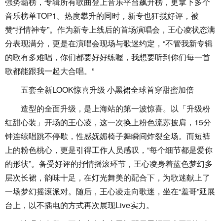
强势霸榜，专辑所有歌曲登上音乐平台飙升榜，更拿下多个
音乐榜单TOP1。热度攀升的同时，新专也狂揽好评，被
赞“抒情神专”。作为新专上线后的首场演唱会，王心凌状态满
分表现满分，更是在演唱会现场与歌迷约定，“不管我新专辑
的歌有多难唱，你们都要好好练喔，我想要听到你们每一首
歌都能跟我一起大合唱。”
五套全新LOOK惊喜升级 小黑裙全球首穿甜蜜加倍
造型的全面升级，是上海站的第一波惊喜。以「升级粉
红甜心装」开场的王心凌，这一次换上粉色流苏披肩，15分
钟连续唱跳不停歇，性感妩媚椅子舞瞬间炸裂全场。而短裤
上的粉色桃心，更是引得工作人员感叹，“每个细节都是爱你
的形状”。备受好评的抒情摇滚环节，王心凌身着蓝色梦幻多
层次长裙，韵味十足，在灯光舞美的配合下，为歌迷献上了
一场梦幻摇滚派对。随后，王心凌走向歌迷，坐在“羞哥”延展
台上，以不插电的方式再次展现Live实力。