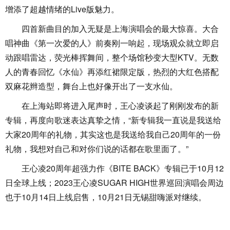
增添了超越情绪的Live版魅力。
四首新曲目的加入无疑是上海演唱会的最大惊喜。大合
唱神曲《第一次爱的人》前奏刚一响起，现场观众就立即启
动跟唱雷达，荧光棒挥舞间，整个场馆秒变大型KTV。无数
人的青春回忆《水仙》再添红裙限定版，热烈的大红色搭配
双麻花辫造型，舞台上也好像开出了一支水仙。
在上海站即将进入尾声时，王心凌谈起了刚刚发布的新
专辑，再度向歌迷表达真挚之情，“新专辑我一直说是我送给
大家20周年的礼物，其实这也是我送给我自己20周年的一份
礼物，我想对自己和对你们说的话都在歌里面了。”
王心凌20周年超强力作《BITE BACK》专辑已于10月12
日全球上线；2023王心凌SUGAR HIGH世界巡回演唱会周边
也于10月14日上线启售，10月21日无锡甜嗨派对继续。