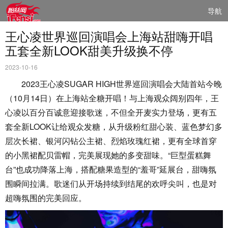
导航
王心凌世界巡回演唱会上海站甜嗨开唱
五套全新LOOK甜美升级换不停
2023-10-16
2023王心凌SUGAR HIGH世界巡回演唱会大陆首站今晚
（10月14日）在上海站全糖开唱！与上海观众阔别四年，王
心凌以百分百诚意迎接歌迷，不但全开麦实力登场，更有五
套全新LOOK让给观众发糖，从升级粉红甜心装、蓝色梦幻多
层次长裙、银河闪钻公主裙、烈焰玫瑰红裙，更有全球首穿
的小黑裙配贝雷帽，完美展现她的多变甜味。“巨型蛋糕舞
台”也成功降落上海，搭配糖果造型的“羞哥”延展台，甜嗨氛
围瞬间拉满。歌迷们从开场持续到结尾的欢呼尖叫，也是对
超嗨氛围的完美回应。