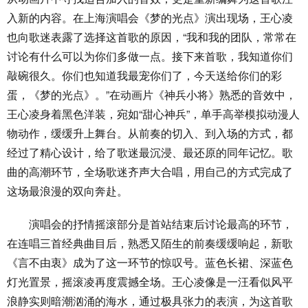
入新的内容。在上海演唱会《梦的光点》演出现场，王心凌
也向歌迷表露了选择这首歌的原因，“我和我的团队，常常在
讨论有什么可以为你们多做一点。接下来首歌，我知道你们
敲碗很久。你们也知道我最宠你们了，今天送给你们的彩
蛋，《梦的光点》。”在动画片《神兵小将》熟悉的音效中，
王心凌身着黑色洋装，宛如“甜心神兵”，单手高举模拟动漫人
物动作，缓缓升上舞台。从前奏的切入、到入场的方式，都
经过了精心设计，给了歌迷最沉浸、最还原的同年记忆。歌
曲的高潮环节，全场歌迷齐声大合唱，用自己的方式完成了
这场最浪漫的双向奔赴。
演唱会的抒情摇滚部分是首站结束后讨论最高的环节，
在连唱三首经典曲目后，熟悉又陌生的前奏缓缓响起，新歌
《言不由衷》成为了这一环节的惊叹号。蓝色长裙、深蓝色
灯光置景，摇滚凌再度震撼全场。王心凌像是一汪看似风平
浪静实则暗潮汹涌的海水，通过极具张力的表演，为这首歌