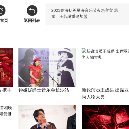
2023临海括苍星海音乐节火热官宣 温
岚、王若琳重磅加盟
首页
返回列表
 携手
钟娅妮爵士音乐会长沙站
新锐演员王成岳 出席
尚人物大典