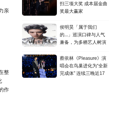
扫三项大奖 成本届金曲
力亲
奖最大赢家
侯明昊「属于我们
的...」巡演口碑与人气
兼备，为多栖艺人树演
出标杆
蔡依林《Pleasure》演
唱会在鸟巢进化为“全新
在整
完成体” 连续三晚近17
此
万观众共赴极致愉悦盛
宴
的作