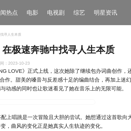
星闻热点
电影
电视剧
综艺
明星资讯
中找寻人生本质
，在极速奔驰中找寻人生本质
间：2023-10-23
NG LOVE》正式上线，这次她除了继续包办词曲创作，
chair合作。甜美的嗓音与反差感十足的编曲结合，再加上迷
潮与动感的同时也让歌迷看见了她在音乐上的无限可能。
风再搭配上唱跳是一次冒险且大胆的尝试。她想通过这首歌向
转变，曲风的变化正是她真实人生轨迹的变化。