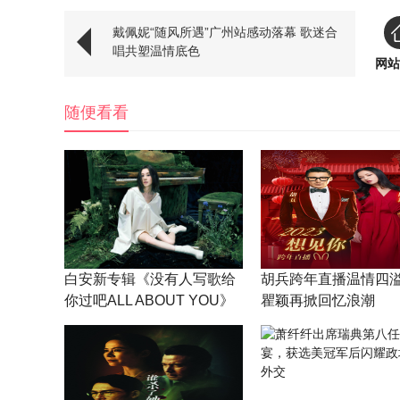
戴佩妮“随风所遇”广州站感动落幕 歌迷合
唱共塑温情底色
网站
随便看看
白安新专辑《没有人写歌给
胡兵跨年直播温情四溢
你过吧ALL ABOUT YOU》
瞿颖再掀回忆浪潮
上线