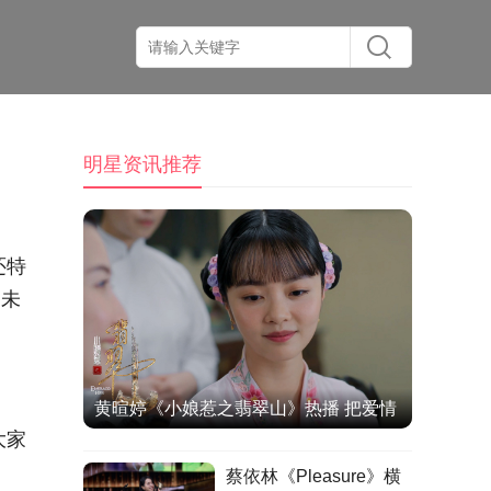
明星资讯推荐
还特
幻未
黄暄婷《小娘惹之翡翠山》热播 把爱情
大家
当棋局张家当猎场的“灾星”恶女
蔡依林《Pleasure》横