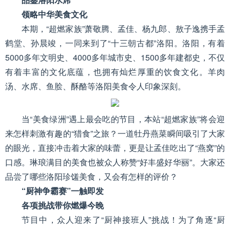
领略
中华美食文化
本期，“超燃家族”萧敬腾、孟佳、杨九郎、敖子逸携手孟
鹤堂、孙晨竣，一同来到了“十三朝古都”洛阳。洛阳，有着
5000多年文明史、4000多年城市史、1500多年建都史，不仅
有着丰富的文化底蕴，也拥有灿烂厚重的饮食文化。羊肉
汤、水席、鱼脍、酥酪等洛阳美食令人印象深刻。
当“美食绿洲”遇上最会吃的节目，本站“超燃家族”将会迎
来怎样刺激有趣的“猎食”之旅？一道牡丹燕菜瞬间吸引了大家
的眼光，直接冲击着大家的味蕾，更是让孟佳吃出了“燕窝”的
口感。琳琅满目的美食也被众人称赞“好丰盛好华丽”。大家还
品尝了哪些洛阳珍馐美食，又会有怎样的评价？
“厨神争霸赛”一触即发
各项挑战带你燃爆今晚
节目中，众人迎来了“厨神接班人”挑战！为了角逐“厨