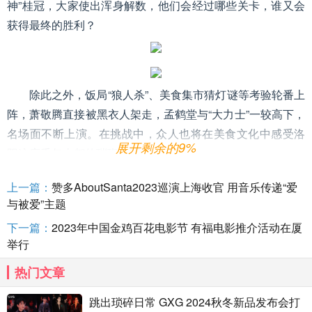
神”桂冠，大家使出浑身解数，他们会经过哪些关卡，谁又会
获得最终的胜利？
除此之外，饭局“狼人杀”、美食集市猜灯谜等考验轮番上
阵，萧敬腾直接被黑衣人架走，孟鹤堂与“大力士”一较高下，
名场面不断上演。在挑战中，众人也将在美食文化中感受洛
展开剩余的9%
阳这座千年古都的璀璨文明与文化魅力。
从南昌到洛阳，“超燃家族”又会挖掘什么样的美食与文
上一篇：
赞多AboutSanta2023巡演上海收官 用音乐传递“爱
化？周五准时相约，继续锁定22:00在浙江卫视播出，22:30
与被爱”主题
在Z视介客户端上线的《超燃美食记》第三季！唯有时光与美
下一篇：
2023年中国金鸡百花电影节 有福电影推介活动在厦
食不可辜负，今晚与“超燃家族”共赴美食之约吧！
举行
热门文章
跳出琐碎日常 GXG 2024秋冬新品发布会打