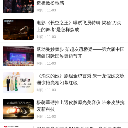
造极致松弛感
时间：11-03
电影《长空之王》曝试飞员特辑 揭秘“刀尖
上的舞者”是怎样炼成
时间：11-03
跃动曼妙舞步 架起友谊桥梁——第六届中国
新疆国际民族舞蹈节开
时间：11-03
《消失的她》剧组金鸡首秀 朱一龙倪妮文咏
珊惊艳亮相闭幕红毯
时间：11-03
极萌重磅推出透皮胶原光美容仪 带来皮肤抗
衰新科技
时间：11-03