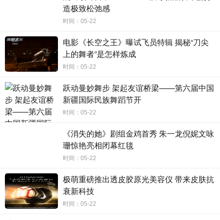
造极致松弛感
时间：05-22
电影《长空之王》曝试飞员特辑 揭秘“刀尖
上的舞者”是怎样炼成
时间：05-22
跃动曼妙舞步 架起友谊桥梁——第六届中国
新疆国际民族舞蹈节开
时间：05-22
《消失的她》剧组金鸡首秀 朱一龙倪妮文咏
珊惊艳亮相闭幕红毯
时间：05-22
极萌重磅推出透皮胶原光美容仪 带来皮肤抗
衰新科技
时间：05-22