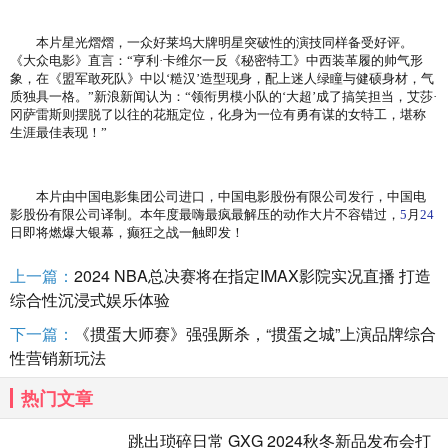
本片星光熠熠，一众好莱坞大牌明星突破性的演技同样备受好评。
《大众电影》直言：“亨利·卡维尔一反《秘密特工》中西装革履的帅气形
象，在《盟军敢死队》中以‘糙汉’造型现身，配上迷人绿瞳与健硕身材，气
质独具一格。”新浪新闻认为：“领衔男模小队的‘大超’成了搞笑担当，艾莎·
冈萨雷斯则摆脱了以往的花瓶定位，化身为一位有勇有谋的女特工，堪称
生涯最佳表现！”
本片由中国电影集团公司进口，中国电影股份有限公司发行，中国电
影股份有限公司译制。本年度最嗨最疯最解压的动作大片不容错过，
5
月
24
日即将燃爆大银幕，癫狂之战一触即发！
上一篇：
2024 NBA总决赛将在指定IMAX影院实况直播 打造
综合性沉浸式娱乐体验
下一篇：
《掼蛋大师赛》强强厮杀，“掼蛋之城”上演品牌综合
性营销新玩法
热门文章
跳出琐碎日常 GXG 2024秋冬新品发布会打