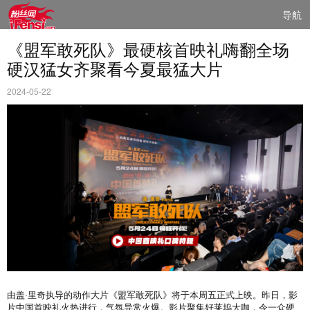
导航
《盟军敢死队》最硬核首映礼嗨翻全场
硬汉猛女齐聚看今夏最猛大片
2024-05-22
由盖·里奇执导的动作大片《盟军敢死队》将于本周五正式上映。昨日，影
片中国首映礼火热进行，气氛异常火爆。影片聚集好莱坞大咖，令一众硬