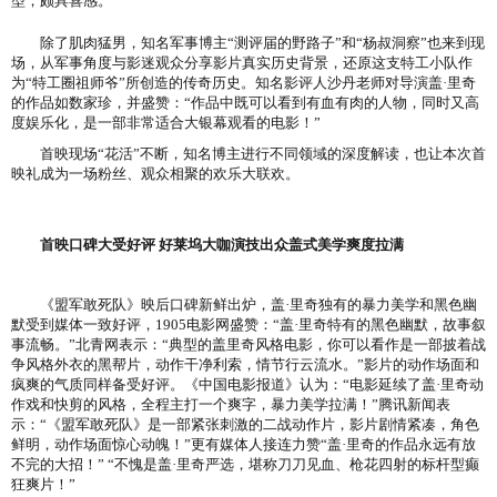
型，颇具喜感。
除了肌肉猛男，知名军事博主“测评届的野路子”和“杨叔洞察”也来到现
场，从军事角度与影迷观众分享影片真实历史背景，还原这支特工小队作
为“特工圈祖师爷”所创造的传奇历史。知名影评人沙丹老师对导演盖·里奇
的作品如数家珍，并盛赞：“作品中既可以看到有血有肉的人物，同时又高
度娱乐化，是一部非常适合大银幕观看的电影！”
首映现场“花活”不断，知名博主进行不同领域的深度解读，也让本次首
映礼成为一场粉丝、观众相聚的欢乐大联欢。
首映口碑大受好评 好莱坞大咖演技出众盖式美学爽度拉满
《盟军敢死队》映后口碑新鲜出炉，盖·里奇独有的暴力美学和黑色幽
默受到媒体一致好评，1905电影网盛赞：“盖·里奇特有的黑色幽默，故事叙
事流畅。”北青网表示：“典型的盖里奇风格电影，你可以看作是一部披着战
争风格外衣的黑帮片，动作干净利索，情节行云流水。”影片的动作场面和
疯爽的气质同样备受好评。《中国电影报道》认为：“电影延续了盖·里奇动
作戏和快剪的风格，全程主打一个爽字，暴力美学拉满！”腾讯新闻表
示：“《盟军敢死队》是一部紧张刺激的二战动作片，影片剧情紧凑，角色
鲜明，动作场面惊心动魄！”更有媒体人接连力赞“盖·里奇的作品永远有放
不完的大招！” “不愧是盖·里奇严选，堪称刀刀见血、枪花四射的标杆型癫
狂爽片！”