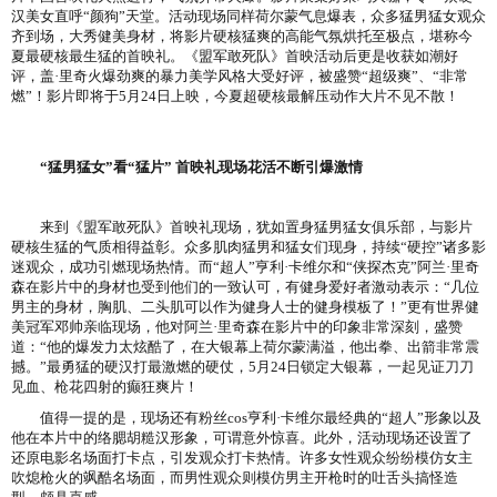
汉美女直呼“颜狗”天堂。活动现场同样荷尔蒙气息爆表，众多猛男猛女观众
齐到场，大秀健美身材，将影片硬核猛爽的高能气氛烘托至极点，堪称今
夏最硬核最生猛的首映礼。《盟军敢死队》首映活动后更是收获如潮好
评，盖·里奇火爆劲爽的暴力美学风格大受好评，被盛赞“超级爽”、“非常
燃”！影片即将于5月24日上映，今夏超硬核最解压动作大片不见不散！
“猛男猛女”看“猛片” 首映礼现场花活不断引爆激情
来到《盟军敢死队》首映礼现场，犹如置身猛男猛女俱乐部，与影片
硬核生猛的气质相得益彰。众多肌肉猛男和猛女们现身，持续“硬控”诸多影
迷观众，成功引燃现场热情。而“超人”亨利·卡维尔和“侠探杰克”阿兰·里奇
森在影片中的身材也受到他们的一致认可，有健身爱好者激动表示：“几位
男主的身材，胸肌、二头肌可以作为健身人士的健身模板了！”更有世界健
美冠军邓帅亲临现场，他对阿兰·里奇森在影片中的印象非常深刻，盛赞
道：“他的爆发力太炫酷了，在大银幕上荷尔蒙满溢，他出拳、出箭非常震
撼。”最勇猛的硬汉打最激燃的硬仗，5月24日锁定大银幕，一起见证刀刀
见血、枪花四射的癫狂爽片！
值得一提的是，现场还有粉丝cos亨利·卡维尔最经典的“超人”形象以及
他在本片中的络腮胡糙汉形象，可谓意外惊喜。此外，活动现场还设置了
还原电影名场面打卡点，引发观众打卡热情。许多女性观众纷纷模仿女主
吹熄枪火的飒酷名场面，而男性观众则模仿男主开枪时的吐舌头搞怪造