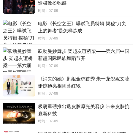
梁。
造极致松弛感
时间：07-09
奇幻旅程终到站
真爱不在外表而在于心
在剧中，宋轶饰演的女主角颜南星，因幼时遭遇不幸患
电影《长空之王》曝试飞员特辑 揭秘“刀尖
上的舞者”是怎样炼成
上变身症，每逢月圆都会经历一次身份与外貌的彻底转变。
四十集电视剧中，共上演了九次变身桥段。从温婉女子到粗
时间：07-09
犷壮汉，从垂髫小儿到耄耋老人，她的每一次变身都充满了
跃动曼妙舞步 架起友谊桥梁——第六届中国
未知与挑战。观众笑言：
“罗云熙在颜心记里谈恋爱像在开盲
新疆国际民族舞蹈节开
盒！”开心麻花演员王成思更是在社交媒体上玩梗：“我现在
时间：07-09
都不敢出门，就怕别人问我‘姑娘，你没事吧？’”戏内戏外剧
《消失的她》剧组金鸡首秀 朱一龙倪妮文咏
组氛围都很融洽，让观众看得爽，追剧开心。
珊惊艳亮相闭幕红毯
不过，无论颜南星以何种面貌出现，罗云熙饰演的男主
时间：07-09
角江心白，总能凭借敏锐的直觉和深厚的情感，认出颜南
极萌重磅推出透皮胶原光美容仪 带来皮肤抗
星。这种超越外貌的认知，正是《颜心记》所要传达的
“观心
衰新科技
比观貌更重要”的核心理念。真爱不应该被外表所束缚，而是
应该建立在相互理解、尊重与信任的基础之上。江心白与颜
时间：07-09
南星之间，从最初的假扮情侣到后来的真心相许，他们的感