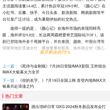
主话题阅读量14.4亿，累计热议夺冠109小时。《颜心记》在
小红书、豆瓣、快手、今日头条、新浪新闻、网易新闻等平
台引发广泛讨论，成为暑期伊始的社交热点。
值得一提的是，《颜心记》在海外市场的表现同样亮
眼，海外评分
9.8分，长达两周霸榜爱奇艺国际站TOP 1。该
剧已登陆海外多个视频平台，并在泰国、越南、中国台湾等
国家和地区迅速走红，播放量屡创新高。海外观众对《颜心
展开剩余的75%
记》的热情高涨，纷纷在社交媒体上分享观剧心得，给予高
度评价。剧中展现的中国传统文化，也让海外观众在享受观
上一篇：
《死侍与金刚狼》7月26日登陆IMAX影院 王炸组合
剧的同时，感受到了中国文化的独特魅力。
IMAX大银幕火力全开
《颜心记》国内外双丰收，不仅体现了该剧在制作品
下一篇：
《你的名字。》7月19日全国上映 首登内地IMAX大
质、演员表现、剧情设计等方面的卓越水平，也彰显了中国
银幕共赴浪漫之约
电视剧在全球市场的巨大潜力和广阔前景。作为一部具有文
热门文章
化输出价值的优秀作品，《颜心记》的成功不仅为中国
“甜喜
剧”的国际化发展树立了典范，也为中外文化交流搭建了桥
跳出琐碎日常 GXG 2024秋冬新品发布会打