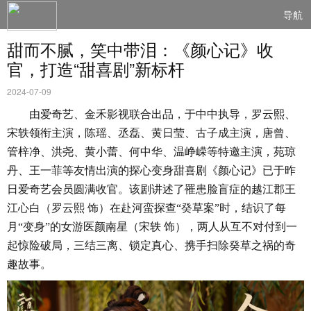
导航
甜而不腻，笑中带泪：《颜心记》收
官，打造“甜喜剧”新标杆
2024-07-09
由爱奇艺、金禾影视联合出品，于中中执导，罗云熙、
宋轶领衔主演，陈瑶、丞磊、黄日莹、古子成主演，唐曾、
管梓净、洪尧、黄小蕾、何中华、温峥嵘等特邀主演，苑琼
丹、王一菲等友情出演的探心变身甜喜剧《颜心记》已于昨
日爱奇艺会员圆满收官。该剧讲述了罹患脸盲症的越江郡王
江心白（罗云熙
饰）在赴河蛮探查
“癸草案”时，结识了每
月“变身”的女游医颜南星（宋轶 饰），两人从互不对付到一
起惊险破局，三结三离、锁定真心、携手扫除癸草之祸的奇
趣故事。