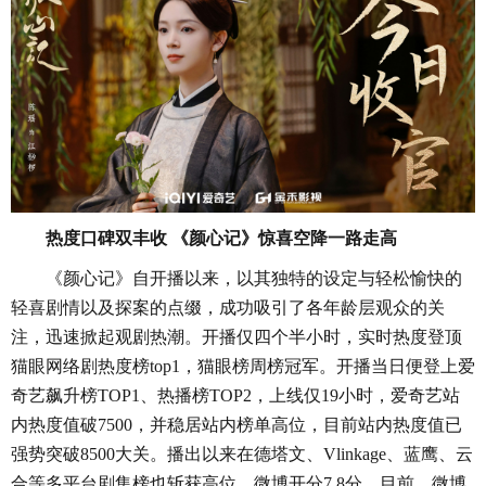
热度口碑双丰收
《颜心记》惊喜空降一路走高
《颜心记》自开播以来，以其独特的设定与轻松愉快的
轻喜剧情以及探案的点缀，成功吸引了各年龄层观众的关
注，迅速掀起观剧热潮。开播仅四个半小时，实时热度登顶
猫眼网络剧热度榜
top1，猫眼榜周榜冠军。开播当日便登上爱
奇艺飙升榜TOP1、热播榜TOP2，上线仅19小时，爱奇艺站
内热度值破7500，并稳居站内榜单高位，目前站内热度值已
强势突破8500大关。播出以来在德塔文、Vlinkage、蓝鹰、云
合等多平台剧集榜也斩获高位，微博开分7.8分。目前，微博