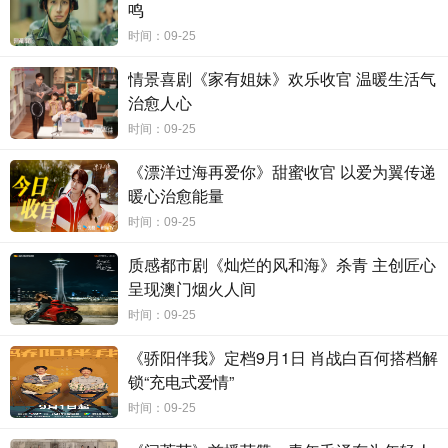
之旅是否发生意想不到的变化？
鸣
时间：09-25
首支预告中，宋一梦轻盈一舞惊艳亮相，南珩迎娶宋一梦的大婚
场景也随之惊喜曝光。不料千羽少将楚归鸿（王佑硕
饰）突然现
情景喜剧《家有姐妹》欢乐收官 温暖生活气
身
“抢亲”，现场开启了吊诡又惊心的“三人互刀”名场面。而宋一梦与
治愈人心
妹妹宋一汀（祝绪丹 饰）同被挟持于城楼上，面临“二选一”的残酷抉
择时，南珩竟毫不顾忌宋一梦的生死，一声“放箭”任其坠楼，引得跳
时间：09-25
脱出剧本的宋一梦/宋小鱼频频吐槽，“猛敲”小黑板开始大胆预谋起
《漂洋过海再爱你》甜蜜收官 以爱为翼传递
了“杀珩计划”。预告中跳脱逗趣的画风，串联起精彩跌宕的剧情，宋
暖心治愈能量
一梦化身“人形吐槽机”，却在南珩靠近的瞬间难抵心动，二人之间曲
折的情感发展初现端倪，提前知晓剧本的她能否冲破定局，全力改写
时间：09-25
命运走势？而南珩的另一重身份“离十六”又在扮演着怎样的角色？一
质感都市剧《灿烂的风和海》杀青 主创匠心
切静待揭晓。随着“卷中人”大片组图的发布，李一桐、刘宇宁共同解
呈现澳门烟火人间
锁的“剧本世界”也打破次元壁呈现在观众面前。宋一梦巧笑倚立于书
卷旁，手握毛笔期待改写既定剧本顺利翻盘，殊不知“杀珩计划”的数
时间：09-25
个方案早已悄然“暴露”。南珩单手持剑运筹帷幄，一袭黑衣英气勃
《骄阳伴我》定档9月1日 肖战白百何搭档解
发，两人一笔一剑造型吸睛，气质相配又极具反差。
锁“充电式爱情”
时间：09-25