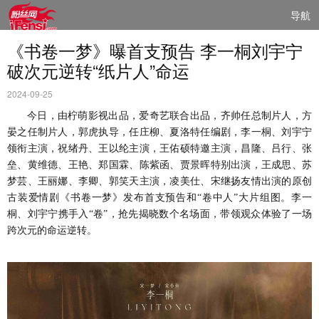
导航
《书卷一梦》曝首支预告 李一桐刘宇宁
破次元逆转“纸片人”命运
2024-09-25
今日，由柠萌影视出品，爱奇艺联合出品，齐帅任总制片人，方
晏之任制片人，郭虎执导，任庄柳、夏洛特任编剧，李一桐、刘宇宁
领衔主演，祝绪丹、王以纶主演，王佑硕特邀主演，昌隆、吕行、张
垒、黄维德、王艳、郑国霖、陈紫函、贾景晖特别出演，王成思、苏
梦芸、王丽娜、李卿、郭笑天主演，凌美仕、宋继扬友情出演的原创
古装爱情剧《书卷一梦》发布首支预告和
“卷中人”大片组图。李一
桐、刘宇宁携手入“卷”，抢先揭晓数个名场面，带领观众体验了一场
跨次元的命运逆转。