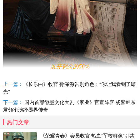
展开剩余的56%
李一桐刘宇宁书卷之中改写命运
上一篇：
《长乐曲》收官 孙泽源告别角色：“你让我看到了曙
惊喜
“大婚”名场面抢先揭晓
光”
《书卷一梦》讲述了一百八十线女演员宋小鱼，意外穿进剧本世
下一篇：
国内首部徽墨文化大剧《家业》官宣阵容 杨紫韩东
界成为了女主角宋一梦，喜提千金身份的宋一梦
/宋小鱼（李一桐 饰）
君领衔演绎墨界传奇
来不及享受“躺平”的咸鱼生活，就要打起精神应付霸气狠绝的“卷
王”南珩（刘宇宁 饰），以摆脱自己在原剧本中被其设计和伤害的悲
热门文章
惨结局。但无论如何努力，剧情仿佛都在按照原本的设定将她推向南
珩，随着二人的纠葛逐渐加深，这场“纸片人”与既定命运抗争的改命
《荣耀青春》会员收官 热血“军校群像”引共