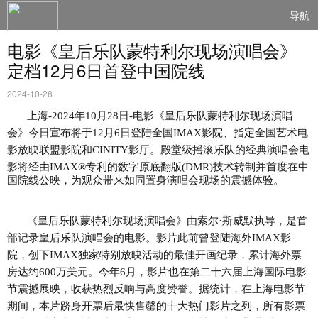
导航
电影《皇后乐队蒙特利尔现场演唱会》
定档12月6日首登中国院线
2024-10-28
上海
-2024年10月28日-电影《皇后乐队蒙特利尔现场演唱
会》今日宣布将于12月6日登陆全国IMAX影院、指定全国艺术电
影放映联盟影院和CINITY影厅。殿堂级摇滚乐队的经典演唱会电
影将经由
IMAX
®
专利的数字原底翻版
(DMR)技术转制
并首度在中
国院线公映，为观众带来如同置身演唱会现场的震撼体验。
《皇后乐队蒙特利尔现场演唱会》由索尔
·斯威默执导，是首
部记录皇后乐队演唱会的电影。影片此前曾登陆海外IMAX影
院，创下IMAX独家特别放映活动的最佳开画纪录，累计海外票
房达约600万美元。今年6月，影片也在第二十六届上海国际电影
节震撼展映，收获热烈反响与高度赞誉。据统计，在上海电影节
期间，本片跻身开票后最快售罄的十大热门影片之列，所有影票