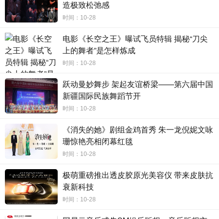
造极致松弛感
此次《皇后乐队蒙特利尔现场演唱会》的上映，也是
IMAX继
时间：10-28
《泰勒·斯威夫特：时代巡回演唱会》后再一次将内地IMAX影
电影《长空之王》曝试飞员特辑 揭秘“刀尖
院“改造”成演唱会现场，彰显出IMAX在更多元内容领域绽放的
上的舞者”是怎样炼成
不同凡响的声光魅力。12月6日，观众将以深度沉浸的方式加入
这场跨越时空的奇妙邂逅和音乐狂欢，
感受
皇后乐队顶级演出现
时间：10-28
场的震撼与感动
。
跃动曼妙舞步 架起友谊桥梁——第六届中国
新疆国际民族舞蹈节开
电影《皇后乐队蒙特利尔现场演唱会》由英国默丘里工作
时间：10-28
室、英国皇后乐队影视有限公司联合出品，中国电影集团公司进
口，中国电影股份有限公司、华夏电影发行有限责任公司联合发
《消失的她》剧组金鸡首秀 朱一龙倪妮文咏
行，长影集团译制片制作有限责任公司译制，
IMAX协助推广。
珊惊艳亮相闭幕红毯
时间：10-28
极萌重磅推出透皮胶原光美容仪 带来皮肤抗
衰新科技
时间：10-28