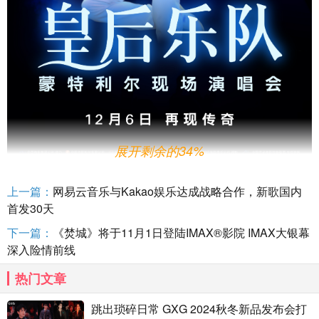
展开剩余的34%
上一篇：
网易云音乐与Kakao娱乐达成战略合作，新歌国内
电影以出色的现场收音技术完整记录下皇后乐队于
1981年在
首发30天
加拿大蒙特利尔举办的两场盛大演唱会，自问世以来即被乐迷观
下一篇：
《焚城》将于11月1日登陆IMAX®影院 IMAX大银幕
众视为经典之作，此次更
将以
IMAX
倍加惊艳的音画表现焕新亮
相。藉由震撼强劲的音响系统、高清高亮的画质、深度沉浸的影
深入险情前线
院环境，为观众带来身临其境般的演唱会前排体验，
见证弗雷迪
·
热门文章
默丘里
与
布莱恩
·梅、
罗杰
·泰勒
、
约翰
·迪肯
在舞台上奏响
《我们
将震撼你》
、
《波西米亚狂想曲》
、
《我们是冠军》等不朽名
曲。
跳出琐碎日常 GXG 2024秋冬新品发布会打