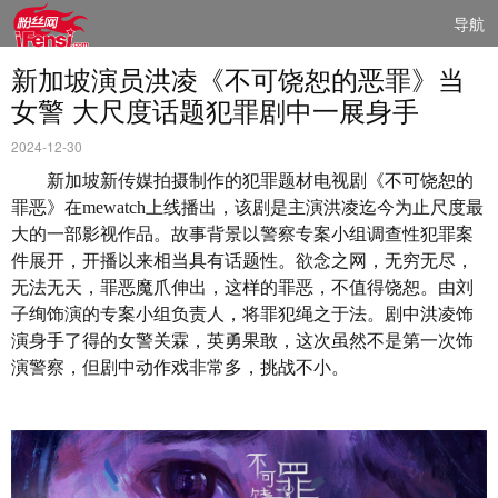
导航
新加坡演员洪凌《不可饶恕的恶罪》当
女警 大尺度话题犯罪剧中一展身手
2024-12-30
新加坡新传媒拍摄制作的犯罪题材电视剧《不可饶恕的
罪恶》在
mewatch
上线播出，
该剧是主演洪凌迄今为止尺度最
大的一部影视作品。
故事背景以警察专案小组调查性犯罪案
件展开，开播以来相当具有话题性。欲念之网，无穷无尽，
无法无天，罪恶魔爪伸出，这样的罪恶，不值得饶恕。由刘
子绚饰演的专案小组负责人，将罪犯绳之于法。剧中洪凌饰
演身手了得的女警关霖，英勇果敢，这次虽然不是第一次饰
演警察，但剧中动作戏非常多，挑战不小。