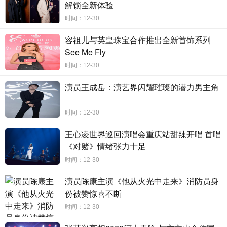
解锁全新体验
时间：12-30
容祖儿与英皇珠宝合作推出全新首饰系列
剧中专案小组每一位组员加入不仅仅因警察的身份，而
See Me Fly
背后都另有原因，愤世嫉俗的关霖冲劲十足，与同伴携手侦
时间：12-30
破一宗宗内藏隐情的性犯罪案件。而《不可饶恕的罪恶》中
将视角对准犯罪者而不是受害者，让藏在黑暗中的魔爪原形
演员王成岳：演艺界闪耀璀璨的潜力男主角
毕露，但在侦破案件中关霖也遇到了很多困难，在一宗奸杀
案中，被称为狼人的凶徒，把人性最卑劣污秽的一面展现的
时间：12-30
淋漓尽致，这时关霖和同伴们替身而出，她们不能放弃，担
负着受害者们的救赎。
王心凌世界巡回演唱会重庆站甜辣开唱 首唱
《对赌》情绪张力十足
时间：12-30
演员陈康主演《他从火光中走来》消防员身
份被赞惊喜不断
时间：12-30