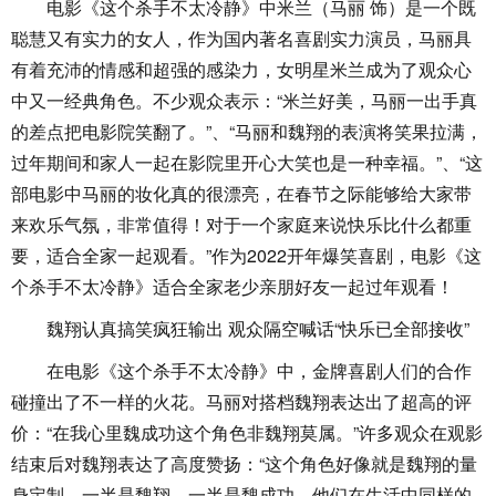
电影《这个杀手不太冷静》中米兰（马丽 饰）是一个既
聪慧又有实力的女人，作为国内著名喜剧实力演员，马丽具
有着充沛的情感和超强的感染力，女明星米兰成为了观众心
中又一经典角色。不少观众表示：“米兰好美，马丽一出手真
的差点把电影院笑翻了。”、“马丽和魏翔的表演将笑果拉满，
过年期间和家人一起在影院里开心大笑也是一种幸福。”、“这
部电影中马丽的妆化真的很漂亮，在春节之际能够给大家带
来欢乐气氛，非常值得！对于一个家庭来说快乐比什么都重
要，适合全家一起观看。”作为2022开年爆笑喜剧，电影《这
个杀手不太冷静》适合全家老少亲朋好友一起过年观看！
魏翔认真搞笑疯狂输出 观众隔空喊话“快乐已全部接收”
在电影《这个杀手不太冷静》中，金牌喜剧人们的合作
碰撞出了不一样的火花。马丽对搭档魏翔表达出了超高的评
价：“在我心里魏成功这个角色非魏翔莫属。”许多观众在观影
结束后对魏翔表达了高度赞扬：“这个角色好像就是魏翔的量
身定制，一半是魏翔，一半是魏成功。他们在生活中同样的