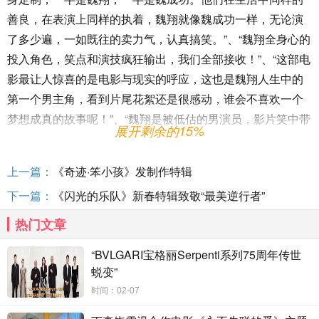
善良，在表演上同样的执着，魏翔就像魏成功一样，无论演
了多少遍，一如既往的卖力气，认真搞笑。”、“魏翔全身心的
投入角色，笑点和演技疯狂输出，我们全部接收！”、“这部电
影最让人惊喜的是电影与现实的呼应，这也是魏翔人生中的
第一个男主角，看到片尾花絮还是很感动，谁会不喜欢一个
梦想成真的故事呢！”、“魏翔是被低估的男演员，影片笑中带
展开剩余的15%
泪值得回味，热爱可抵漫长岁月。希望魏翔可以越来越好！”
上一篇：
《奇迹·笨小孩》发制作特辑
下一篇：
《闪光的乐队》新春特辑致敬“最美逆行者”
电影《这个杀手不太冷静》由新丽传媒集团有限公司、西虹
市影视文化（天津）有限公司、浙江开心麻花影业有限公
热门文章
司、天津猫眼微影文化传媒有限公司、天津阅文影视文化传
“BVLGARI宝格丽Serpenti系列75周年传世
媒有限公司、腾讯影业文化传播有限公司、海口西虹胡同影
蜕变”
视文化有限公司出品。
时间：02-07