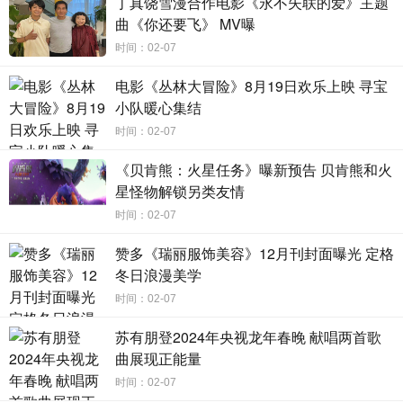
丁真饶雪漫合作电影《永不失联的爱》主题
曲《你还要飞》 MV曝
时间：02-07
电影《丛林大冒险》8月19日欢乐上映 寻宝
小队暖心集结
时间：02-07
《贝肯熊：火星任务》曝新预告 贝肯熊和火
星怪物解锁另类友情
时间：02-07
赞多《瑞丽服饰美容》12月刊封面曝光 定格
冬日浪漫美学
时间：02-07
苏有朋登2024年央视龙年春晚 献唱两首歌
曲展现正能量
时间：02-07