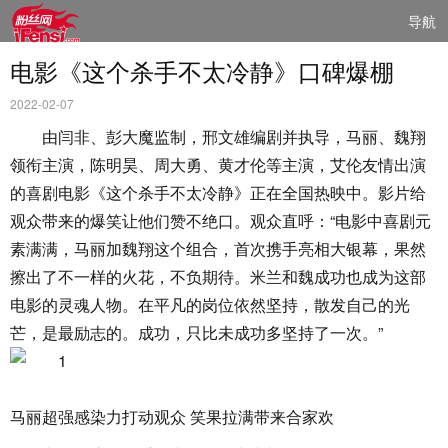
导航
电影《这个杀手不太冷静》口碑爆棚
2022-02-07
由闫非、彭大魔监制，邢文雄编剧并执导，马丽、魏翔
领衔主演，陈明昊、周大勇、黄才伦等主演，艾伦友情出演
的喜剧电影《这个杀手不太冷静》正在全国热映中。影片给
观众带来的爆笑让他们赞不绝口。观众直呼：“电影中喜剧元
素满满，马丽加魏翔这个组合，首次携手亮相大银幕，果然
擦出了不一样的火花，不负期待。米兰和魏成功也成为这部
电影的灵魂人物。在平凡的岗位依然坚持，散发自己的光
芒，是最励志的。成功，只比未成功多坚持了一次。”
马丽超强感染力打动观众 笑果拉满带来合家欢