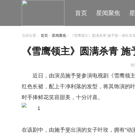
首页
星闻聚焦
当前位置：
首页
>
星闻聚焦
> 《雪鹰领主》圆满杀青 施予斐一身红衣
《雪鹰领主》圆满杀青 施
时
近日，由演员施予斐参演电视剧《雪鹰领
红色长裙，配上干净利落的发型，将其饰演的
时手捧鲜花笑容甜美，十分讨喜。
在该剧中，由施予斐出演的女子叶玫，拥有“动