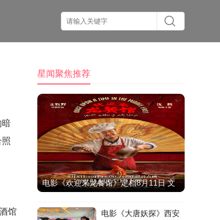
星闻聚焦推荐
的暗
合照
电影《欢迎来龙餐馆》定档8月11日 文
牧野沈腾蒋奇明带中餐闯中东
酒馆
电影《大唐妖探》西安