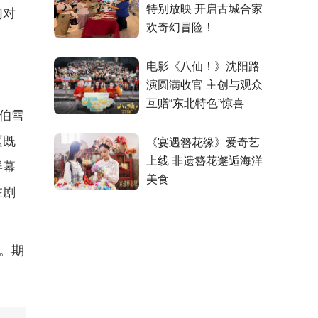
特别放映 开启古城合家
们对
欢奇幻冒险！
电影《八仙！》沈阳路
演圆满收官 主创与观众
互赠“东北特色”惊喜
伯雪
《既
《宴遇簪花缘》爱奇艺
上线 非遗簪花邂逅海洋
屏幕
美食
在剧
。期