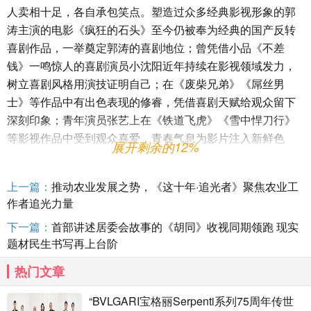
人卖相十足，各自承包笑点。塑造过众多经典影视形象的郭
涛主演的电影《疯狂的石头》至今仍被奉为经典的国产反转
喜剧作品，一举奠定郭涛的喜剧地位；曾凭借小品《不差
钱》一鸣惊人的喜剧演员小沈阳近年持续在影视领域发力，
树立喜剧风格用演技证明自己；在《废柴兄弟》《屌丝男
士》等作品中有出色表现的修睿，凭借喜剧天赋给观众留下
深刻印象；青年演员张艺上在《铁道飞虎》《雪中悍刀行》
等影视作品中受到观众喜爱，青春气息为影片注入新鲜色
展开剩余的12%
彩。此外更有《武林外传》搞笑担当“老邢”范明与“秀才”喻恩
泰时隔十六年再度聚首，情怀与笑点齐飞，为观众奉上一部
上一篇：
推动农业发展之势，《这十年·追光者》聚焦农业工
欢乐又解压的喜剧作品，国庆假期足不出户便可与家人一起
作者追光力量
在爱奇艺云影院收获快乐，嗨笑过国庆！
下一篇：
首部讲述居委会故事的《胡同》收视同期领跑 现实
题材民生书写再上台阶
电影《一盘大棋》由爱奇艺出品，将于10月4日独家上线爱奇
热门文章
艺云影院，嘎嘎好笑，等你入局！
“BVLGARI宝格丽Serpenti系列75周年传世