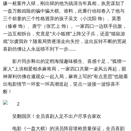
嫌一桩案件入狱，刚出狱的他为搞清当年真相，执意谋划了
一盘万般凶险的骗中骗大棋。谁料，此番行动却卷入了他与
三个前妻的三个性格迥异的孩子吴文（小沈阳 饰）、莫墨
（修睿 饰）、唐宁（张艺上 饰）。一家四口一边联手抗敌，
一边互相拆台，究竟是“大小狐狸”上阵父子兵，还是“猫鼠游
戏”尔虞我诈？随着局势逐渐走向失控，这出反转不断的荒诞
喜剧仿佛让人永远猜不到下一步……
影片同步释出的定档海报趣味横生、喜感十足，“狐狸一
家人”上演相爱相杀麻将局，一家四口共聚一桌风云再起，眼
神犀利仿佛在邀观众一起入局，麻将上写的“有点意思”也能看
出电影情节一环套一环高潮迭起，笑点一波接一波惊喜不
断！
笑翻国庆！全员喜剧人足不出户尽享合家欢
电影《一盘大棋》的演员阵容堪称质量保证，全员喜剧