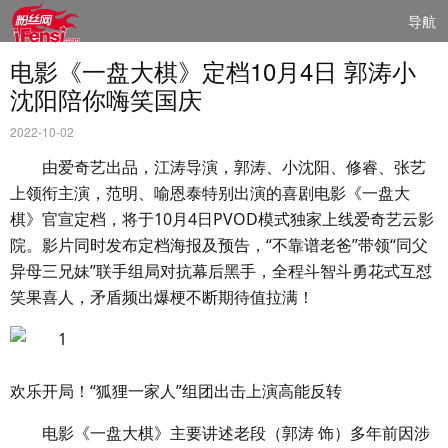
导航
电影《一盘大棋》定档10月4日 郭涛小
沈阳陪你嗨笑国庆
2022-10-02
由爱奇艺出品，江涛导演，郭涛、小沈阳、修睿、张艺
上领衔主演，范明、喻恩泰特别出演的喜剧电影《一盘大
棋》官宣定档，将于10月4日PVOD模式独家上线爱奇艺云影
院。影片同时发布定档海报及预告，“不靠谱老爸”带领“同父
异母三兄妹”联手组局对抗幕后黑手，全程斗智斗勇花式互怼
笑果喜人，矛盾频出爆梗不断期待值拉满！
欢乐开局！“狐狸一家人”组团出击上演高能反转
电影《一盘大棋》主要讲述老段（郭涛 饰）多年前因涉