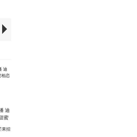
播 迪
甜蜜