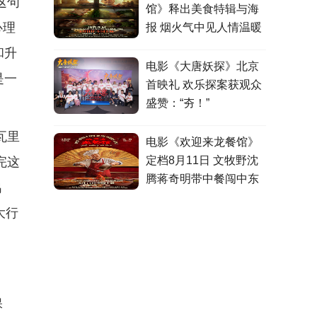
这句
馆》释出美食特辑与海
心理
报 烟火气中见人情温暖
和升
电影《大唐妖探》北京
是一
首映礼 欢乐探案获观众
盛赞：“夯！”
瓦里
电影《欢迎来龙餐馆》
定档8月11日 文牧野沈
完这
腾蒋奇明带中餐闯中东
鸡
大行
保