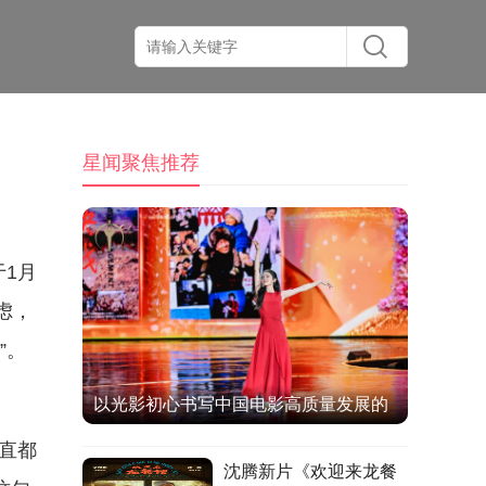
星闻聚焦推荐
于1月
虑，
”。
以光影初心书写中国电影高质量发展的
时代答卷
一直都
沈腾新片《欢迎来龙餐