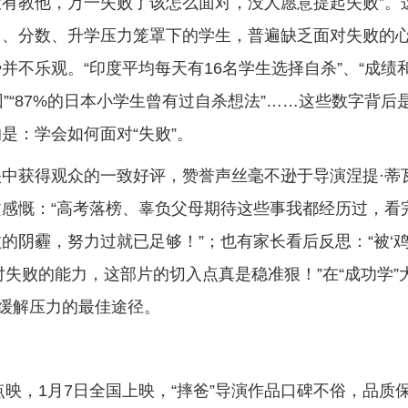
有教他，万一失败了该怎么面对，没人愿意提起失败”。
名、分数、升学压力笼罩下的学生，普遍缺乏面对失败的
不乐观。“印度平均每天有16名学生选择自杀”、“成绩
”“87%的日本小学生曾有过自杀想法”……这些数字背后
是：学会如何面对“失败”。
中获得观众的一致好评，赞誉声丝毫不逊于导演涅提·蒂
感慨：“高考落榜、辜负父母期待这些事我都经历过，看
的阴霾，努力过就已足够！”；也有家长看后反思：“被‘
失败的能力，这部片的切入点真是稳准狠！”在“成功学”
生缓解压力的最佳途径。
点映，1月7日全国上映，“摔爸”导演作品口碑不俗，品质