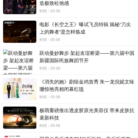
造极致松弛感
通过持续参加舞蹈仁名师课，深耕中国舞蹈文化与学习。提高自
时间：05-06
己的舞蹈水平和职业发展竞争力。使之成为全面复合型舞蹈人才，扩
电影《长空之王》曝试飞员特辑 揭秘“刀尖
展自己的舞蹈人脉和职业发展道路。
上的舞者”是怎样炼成
时间：05-06
跃动曼妙舞步 架起友谊桥梁——第六届中国
新疆国际民族舞蹈节开
时间：05-06
《消失的她》剧组金鸡首秀 朱一龙倪妮文咏
珊惊艳亮相闭幕红毯
时间：05-06
极萌重磅推出透皮胶原光美容仪 带来皮肤抗
衰新科技
时间：05-06