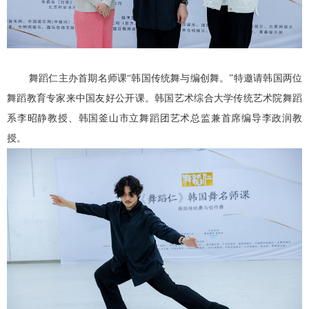
舞蹈仁主办首期名师课“韩国传统舞与编创舞。”特邀请韩国两位
舞蹈教育专家来中国友好公开课。韩国艺术综合大学传统艺术院舞蹈
系李昭静教授、韩国釜山市立舞蹈团艺术总监兼首席编导李政润教
授。