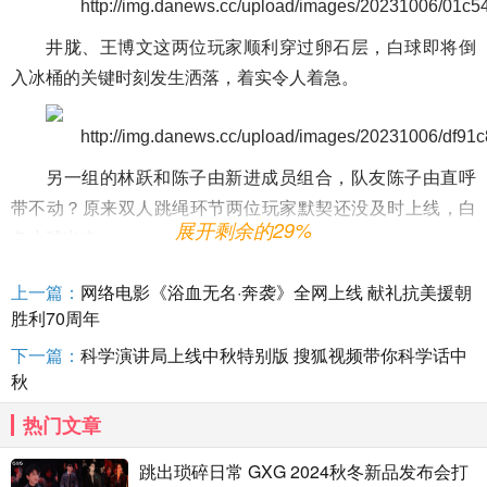
井胧、王博文这两位玩家顺利穿过卵石层，白球即将倒
入冰桶的关键时刻发生洒落，着实令人着急。
另一组的林跃和陈子由新进成员组合，队友陈子由直呼
带不动？原来双人跳绳环节两位玩家默契还没及时上线，白
展开剩余的29%
色小球出走～
哪对明星玩家将会默契配合，成功模拟小分子团水渗入
上一篇：
网络电影《浴血无名·奔袭》全网上线 献礼抗美援朝
岩层，历经50年以上自然过滤和矿化才得以最终形成昆仑山
胜利70周年
矿泉水的完整过程，敬请期待。
下一篇：
科学演讲局上线中秋特别版 搜狐视频带你科学话中
俗话说食在广州，玩家们将会品尝久负盛名的广府菜。
秋
来到被授予“中华字号”的北园，粤菜名厨亲自烹饪的“昆仑冬
热门文章
瓜盅”一骑绝尘，玩家们交口称赞，并发现煲制“秘诀”。
跳出琐碎日常 GXG 2024秋冬新品发布会打