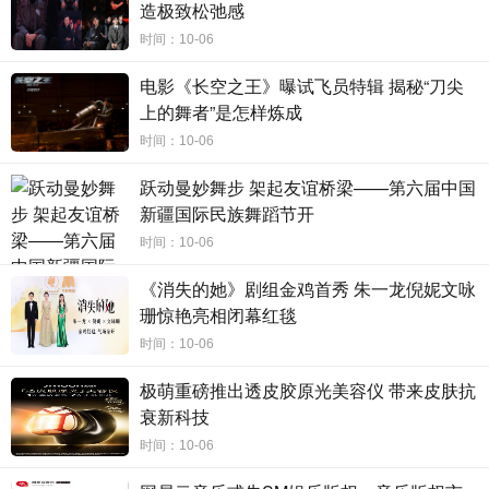
造极致松弛感
记得准时观看节目，和大厨一起准备冬瓜、海鲜、鸡
时间：10-06
肉、鲜蟹肉、夜香花，还有来自海拔 6000 米的昆仑山矿泉
电影《长空之王》曝试飞员特辑 揭秘“刀尖
水，大火炖制，让拥有小分子团结构的卓越昆仑山矿泉水，
上的舞者”是怎样炼成
将食材的天然风味激发出来，跟玩家一起品尝粤式汤品的美
时间：10-06
味。
跃动曼妙舞步 架起友谊桥梁——第六届中国
随着深圳卫视《大湾区玩家》的热播，昆仑山矿泉水作
新疆国际民族舞蹈节开
为节目独家冠名商，其产品力与品牌力不仅赢得了玩家们的
时间：10-06
青睐，也收获更多消费者认可。海拔6000米昆仑山矿泉水陪
伴大家一路领略大湾区城市魅力，在向大众传递品质健康生
《消失的她》剧组金鸡首秀 朱一龙倪妮文咏
活理念的同时，也为持续为推动国民饮水升级贡献力量。
珊惊艳亮相闭幕红毯
更多精彩内容，每周五21:20锁定深圳卫视昆仑山矿泉水
时间：10-06
《大湾区玩家》，优酷，爱奇艺22:00同步上线。
极萌重磅推出透皮胶原光美容仪 带来皮肤抗
衰新科技
时间：10-06