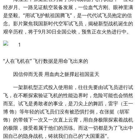
经岁月、一路见证航空装备发展，一位血气方刚、眼神里满
是坚毅。“用试飞护航祖国腾飞”，是一代代试飞员抱定的信
念。影片聚焦我国新时代空军试飞员，揭秘新型战机诞生的
艰辛历程，将于9月30日全国公映，预售正在火热进行中。
“人在飞机在” 飞行数据是用命飞出来的
因信仰而无畏 用血肉之躯撑起祖国蓝天
一架新机型正式投入使用前，往往先要由试飞员进行试
飞，在不断探索验证飞机的性能边界时，危险可能也会悄然
而至。试飞是勇敢者的事业，是刀尖上的舞蹈，雷宇（王一
博 饰）等年轻的试飞员们没有被恐惧打倒，在张挺（胡军
饰）的带领下一次又一次直上云霄，用自身极限探索着战机
的极限，接受着属于他们的历练。而这一切都是为了飞出中
国自己的隐身战机，铸就我们自己的“大国重器”。