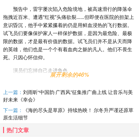
预告中，雷宇屡次陷入危险境地，被高速滑行的降落伞
拖拽近百米、遭遇“红视”头痛欲裂……但即便在医院的担架上
意识昏沉，他手中紧紧攥着的仍是用鲜血浸热的飞行数据。
试飞员们要像保护家人一样保护数据，是因为最危险、最极
限的数据，才是最有价值的数据。试飞员们并不是从天而降
的英雄，他们也是一个个有着血肉之躯的凡人。他们不畏生
死。只因心怀信仰。
演员们忘掉自己走进角色
展开剩余的46%
王一博土堆打滚只为更真实 胡军戏里戏外为年轻演员护
航
上一篇：
刘雨昕“中国韵·广西风”征集推广曲上线 让音乐与美
好未来《幸会》
预告中有一句话令人印象深刻，那就是张挺说身为军
下一篇：
《海的尽头是草原》持续热映！ 尔冬升严谨还原草
人，“性命加使命才是我们的生命”。导演刘晓世对此的解读
原生活细节
是，“性命是一个生物学概念，使命是一个社会学概念，试飞
员是军人要有使命感，这些加在一起才是军人的生命。”短短
热门文章
几句话让我们对军人的使命担当肃然起敬。