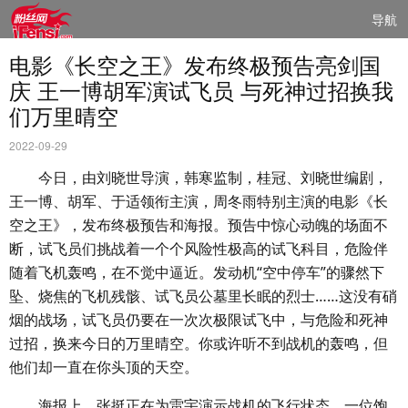
导航
电影《长空之王》发布终极预告亮剑国
庆 王一博胡军演试飞员 与死神过招换我
们万里晴空
2022-09-29
今日，由刘晓世导演，韩寒监制，桂冠、刘晓世编剧，
王一博、胡军、于适领衔主演，周冬雨特别主演的电影《长
空之王》，发布终极预告和海报。预告中惊心动魄的场面不
断，试飞员们挑战着一个个风险性极高的试飞科目，危险伴
随着飞机轰鸣，在不觉中逼近。发动机“空中停车”的骤然下
坠、烧焦的飞机残骸、试飞员公墓里长眠的烈士……这没有硝
烟的战场，试飞员仍要在一次次极限试飞中，与危险和死神
过招，换来今日的万里晴空。你或许听不到战机的轰鸣，但
他们却一直在你头顶的天空。
海报上，张挺正在为雷宇演示战机的飞行状态，一位饱