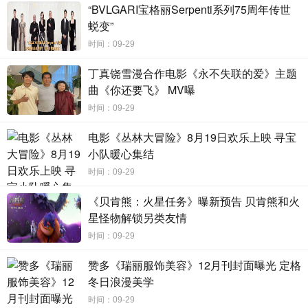
“BVLGARI宝格丽Serpenti系列75周年传世
在戏外，为了更好得塑造出军人的形象和风貌，演员们
蜕变”
也是努力走出自己，走进角色。王一博在拍摄一场戈壁滩上
时间：09-29
翻车的戏时，为了更真实营造出“灰头土脸”的效果，在造型之
丁真饶雪漫合作电影《永不失联的爱》主题
后卧倒在沙土里又滚了几圈。当拍摄结束后，工作人员打开
曲《你还要飞》 MV曝
车门，漫天沙尘卷过直让人咳嗽不已。
时间：09-29
戏里张挺是试飞队伍里的“老试飞”，在拍摄现场，胡军也
电影《丛林大冒险》8月19日欢乐上映 寻宝
像年轻演员的“老大哥”一样，即便自己没有戏，也常出现在片
小队暖心集结
场，帮助大家搭戏。片中有一场雷宇和邓放（于适 饰）起冲
时间：09-29
突的戏，胡军便全程从旁引导，还亲自给于适示范了对呛时
愤怒的情绪要如何展现，“要用行为带出情绪，而非台词领先
《贝肯熊：火星任务》曝新预告 贝肯熊和火
于动作”。胡军也表示，在王一博身上看到一股冲劲儿，特别
星怪物解锁另类友情
是当看到他直接跳到座位上准备动手后，这场戏的冲突感就
时间：09-29
完全有了。
赞多《瑞丽服饰美容》12月刊封面曝光 定格
冬日浪漫美学
时间：09-29
在空军试飞部队组建70周年之际，由空军和航空工业集